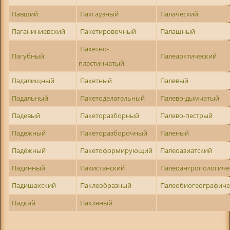
Павший
Пакгаузный
Палаческий
Паганиниевский
Пакетировочный
Палашный
Пакетно-
Пагубный
Палеарктический
пластинчатый
Падалищный
Пакетный
Палевый
Падальный
Пакетоделательный
Палево-дымчатый
Падевый
Пакеторазборный
Палево-пестрый
Падежный
Пакеторазборочный
Паленый
Падёжный
Пакетоформирующий
Палеоазиатский
Падинный
Пакистанский
Палеоантропологиче
Падишахский
Паклеобразный
Палеобиогеографиче
Падкий
Пакляный