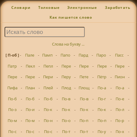
Словари
Толковые
Электронные
Заработать
Как пишется слово
Слова на букву ...
[ П-об ]
-
Пале
-
Памп
-
Папо
-
Пард
-
Паро
-
Пасс
-
Патр
-
Пекл
-
Пепл
-
Пере
-
Пере
-
Пере
-
Пере
-
Пере
-
Пере
-
Пери
-
Перу
-
Пете
-
Пётр
-
Пион
-
Пифа
-
План
-
Плей
-
Плод
-
Площ
-
По-а
-
По-а
-
По-б
-
По-б
-
По-б
-
По-в
-
По-в
-
По-г
-
По-е
-
По-з
-
По-и
-
По-к
-
По-к
-
По-к
-
По-к
-
По-л
-
По-м
-
По-м
-
По-н
-
По-о
-
По-п
-
По-п
-
По-р
-
По-с
-
По-с
-
По-с
-
По-т
-
По-т
-
По-у
-
По-х
-