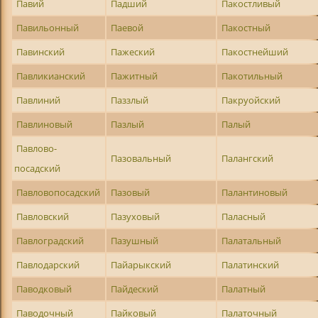
Павий
Падший
Пакостливый
Павильонный
Паевой
Пакостный
Павинский
Пажеский
Пакостнейший
Павликианский
Пажитный
Пакотильный
Павлиний
Паззлый
Пакруойский
Павлиновый
Пазлый
Палый
Павлово-
Пазовальный
Палангский
посадский
Павловопосадский
Пазовый
Палантиновый
Павловский
Пазуховый
Паласный
Павлоградский
Пазушный
Палатальный
Павлодарский
Пайарыкский
Палатинский
Паводковый
Пайдеский
Палатный
Паводочный
Пайковый
Палаточный