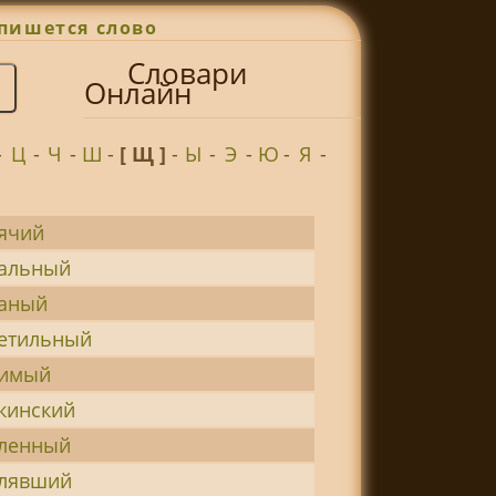
пишется слово
Словари
Онлайн
-
Ц
-
Ч
-
Ш
-
[ Щ ]
-
Ы
-
Э
-
Ю
-
Я
-
ячий
альный
аный
етильный
имый
кинский
ленный
лявший