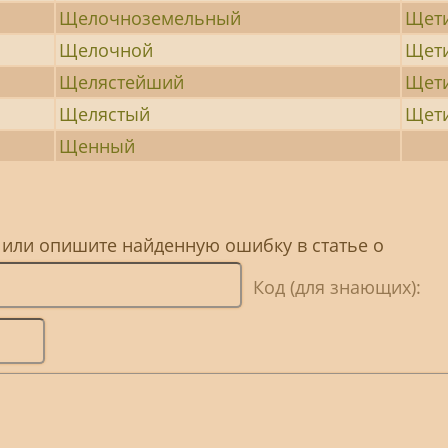
Щелочноземельный
Щет
Щелочной
Щет
Щелястейший
Щет
Щелястый
Щет
Щенный
 или опишите найденную ошибку в статье о
Код (для знающих):