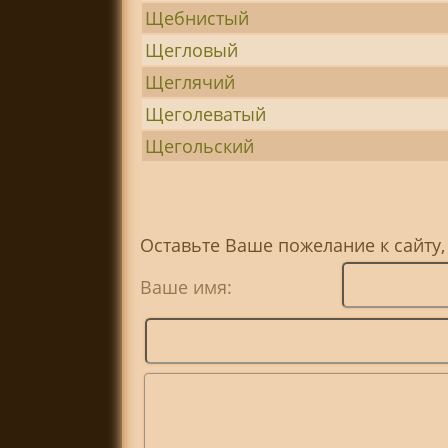
Щебнистый
Щегловый
Щеглячий
Щеголеватый
Щегольский
Оставьте Ваше пожелание к сайту,
Ваше имя: