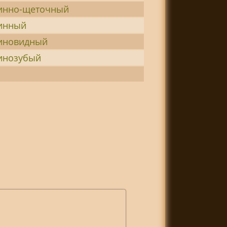
инно-щеточный
инный
иновидный
инозубый