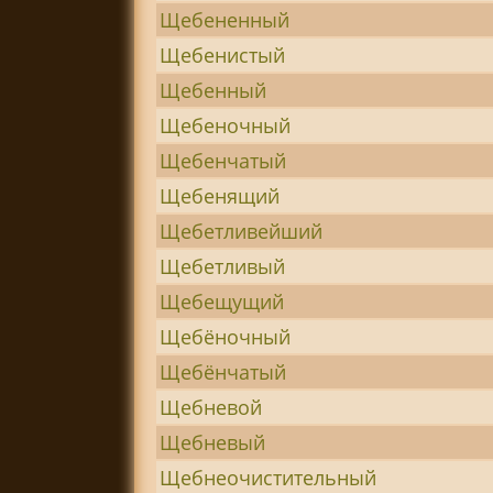
Щебененный
Щебенистый
Щебенный
Щебеночный
Щебенчатый
Щебенящий
Щебетливейший
Щебетливый
Щебещущий
Щебёночный
Щебёнчатый
Щебневой
Щебневый
Щебнеочистительный