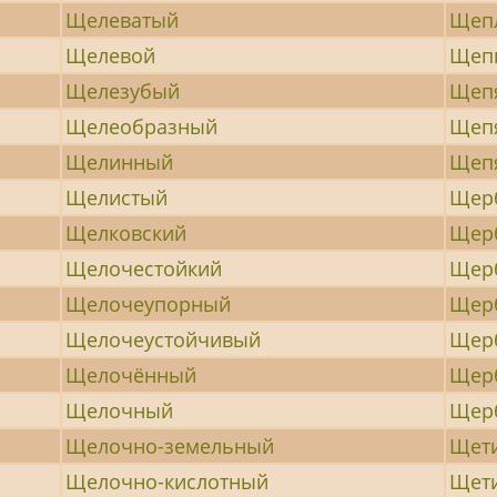
Щелеватый
Щеп
Щелевой
Щеп
Щелезубый
Щеп
Щелеобразный
Щеп
Щелинный
Щеп
Щелистый
Щер
Щелковский
Щер
Щелочестойкий
Щер
Щелочеупорный
Щер
Щелочеустойчивый
Щер
Щелочённый
Щер
Щелочный
Щер
Щелочно-земельный
Щет
Щелочно-кислотный
Щет