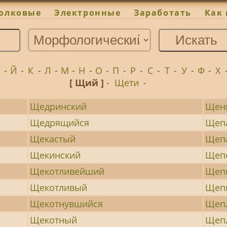
олковые
Электронные
Заработать
Как 
И
-
Й
-
К
-
Л
-
М
-
Н
-
О
-
П
-
Р
-
С
-
Т
-
У
-
Ф
-
Х
[ Щий ]
-
Щети
-
Щедринский
Щен
Щедрящийся
Щеп
Щекастый
Щеп
Щекинский
Щеп
Щекотливейший
Щеп
Щекотливый
Щеп
Щекотнувшийся
Щеп
Щекотный
Щеп