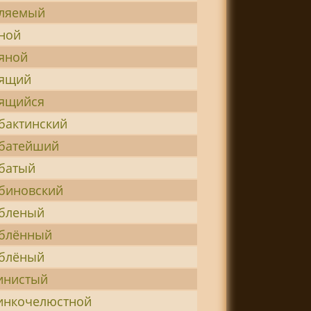
ляемый
ной
яной
ящий
ящийся
бактинский
батейший
батый
биновский
бленый
блённый
блёный
инистый
инкочелюстной