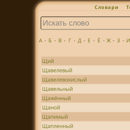
Словари
Т
А
-
Б
-
В
-
Г
-
Д
-
Е
-
Ё
-
Ж
-
З
-
Щий
Щавелевый
Щавелевокислый
Щавельный
Щажённый
Щаной
Щапимый
Щапленный