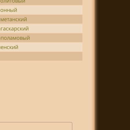
олитовый
нонный
метанский
гаскарский
аполамовый
енский