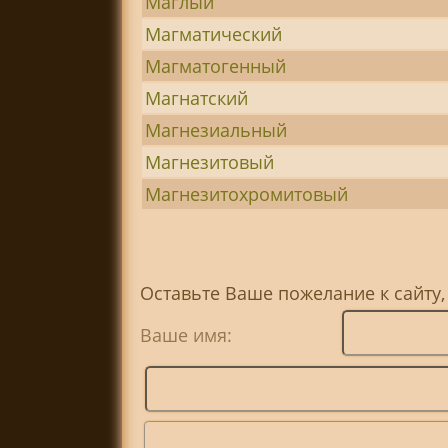
Маглый
Магматический
Магматогенный
Магнатский
Магнезиальный
Магнезитовый
Магнезитохромитовый
Оставьте Ваше пожелание к сайту,
Ваше имя: