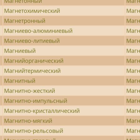
Магнетонный
Магн
Магнетохимический
Магн
Магнетронный
Магн
Магниево-алюминиевый
Магн
Магниево-литиевый
Магн
Магниевый
Магн
Магнийорганический
Магн
Магнийтермический
Магн
Магнитный
Маг
Магнитно-жесткий
Магн
Магнитно-импульсный
Магн
Магнитно-кристаллический
Магн
Магнитно-мягкий
Магн
Магнитно-рельсовый
Маг