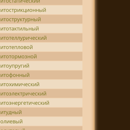
итостатический
итострикционный
итоструктурный
итотактильный
итотеллурический
итотепловой
итотормозной
итоупругий
нитофонный
итохимический
итоэлектрический
итоэнергетический
итудный
нолиевый