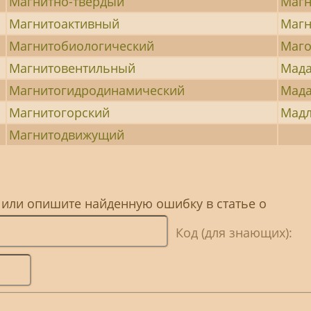
Магнитно-твердый
Магн
Магнитоактивный
Маг
Магнитобиологический
Маго
Магнитовентильный
Мада
Магнитогидродинамический
Мад
Магнитогорский
Мадл
Магнитодвижущий
 или опишите найденную ошибку в статье о
Код (для знающих):