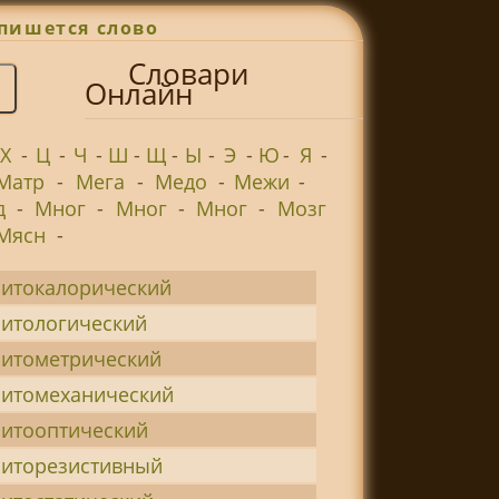
пишется слово
Словари
Онлайн
Х
-
Ц
-
Ч
-
Ш
-
Щ
-
Ы
-
Э
-
Ю
-
Я
-
Матр
-
Мега
-
Медо
-
Межи
-
д
-
Мног
-
Мног
-
Мног
-
Мозг
Мясн
-
итокалорический
итологический
итометрический
итомеханический
итооптический
иторезистивный