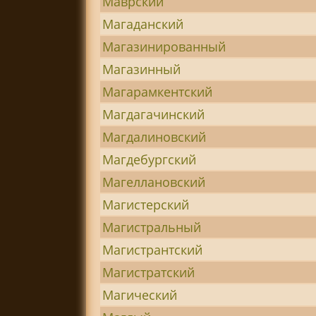
Маврский
Магаданский
Магазинированный
Магазинный
Магарамкентский
Магдагачинский
Магдалиновский
Магдебургский
Магеллановский
Магистерский
Магистральный
Магистрантский
Магистратский
Магический