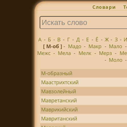
Словари
Т
А
-
Б
-
В
-
Г
-
Д
-
Е
-
Ё
-
Ж
-
З
-
[ М-об ]
-
Мадо
-
Макр
-
Мало
Межс
-
Мела
-
Мелк
-
Мерз
-
Ме
-
Моло
М-образный
Маастрихтский
Мавзолейный
Мавретанский
Маврикийский
Мавританский