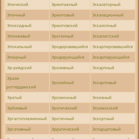
Эпический
Эрмитажный
Эскалаторный
Эпичный
Эрмитовый
Эскалационный
Эпоксидный
Эрмитовский
Эскалопный
Эпонжевый
Эрогенный
Эскапистский
Эпохальный
Эродировавшийся
Эскарпировавшийся
Эпюрный
Эродирующийся
Эскарпирующийся
Эр-риядский
Эрозивный
Эскарпный
Эразм
Эрозийный
Эскарповый
роттердамский
Эратый
Эрозионный
Эскизный
Эрбиевый
Эротический
Эскимосский
Эргастоплазменный
Эротичный
Эскортный
Эргативный
Эрратический
Эспарцетовый