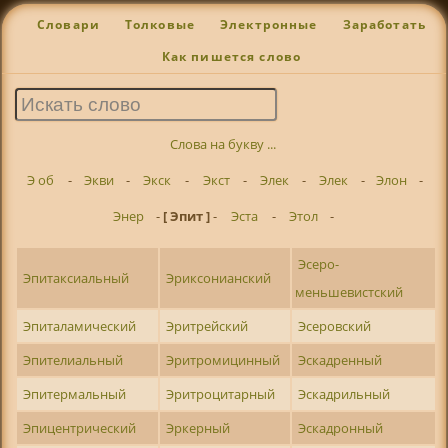
Словари
Толковые
Электронные
Заработать
Как пишется слово
Слова на букву ...
Э об
-
Экви
-
Экск
-
Экст
-
Элек
-
Элек
-
Элон
-
Энер
-
[ Эпит ]
-
Эста
-
Этол
-
Эсеро-
Эпитаксиальный
Эриксонианский
меньшевистский
Эпиталамический
Эритрейский
Эсеровский
Эпителиальный
Эритромицинный
Эскадренный
Эпитермальный
Эритроцитарный
Эскадрильный
Эпицентрический
Эркерный
Эскадронный