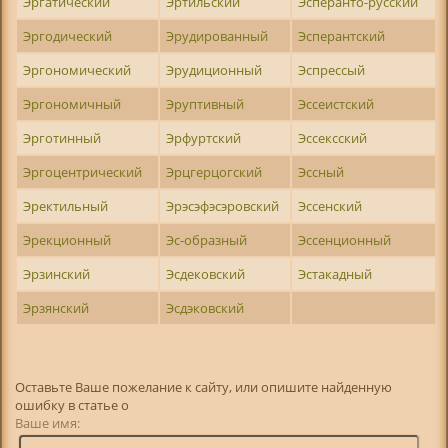
Эргатический
Эртильский
Эсперанто-русский
Эргодический
Эрудированный
Эсперантский
Эргономический
Эрудиционный
Эспрессый
Эргономичный
Эруптивный
Эссеистский
Эрготинный
Эрфуртский
Эссексский
Эргоцентрический
Эрцгерцогский
Эссный
Эректильный
Эрэсэфэсэровский
Эссенский
Эрекционный
Эс-образный
Эссенционный
Эрзинский
Эсдековский
Эстакадный
Эрзянский
Эсдэковский
Оставьте Ваше пожелание к сайту, или опишите найденную
ошибку в статье о
Ваше имя: