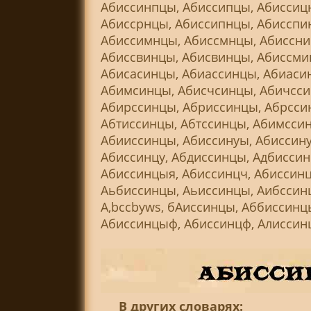
Абиссинпцы, Абиссипцы, Абиссиц
Абиссрнцы, Абиссипнцы, Абисспин
Абиссимнцы, Абиссмнцы, Абиссни
Абиссвинцы, Абисвинцы, Абиссми
Абисасинцы, Абиассинцы, Абиаси
Абимсинцы, Абисчсинцы, Абичсси
Абирссинцы, Абриссинцы, Абрсси
Абтиссинцы, Абтссинцы, Абимсси
Абииссинцы, Абиссинуы, Абиссину
Абиссинцу, Абдиссинцы, Адбиссин
Абиссинцыя, Абиссинцч, Абиссин
Аьбиссинцы, Аьиссинцы, Аибссин
А,bccbyws, бАиссинцы, Аббиссинц
Абиссинцыф, Абиссинцф, Алиссин
В других словарях: