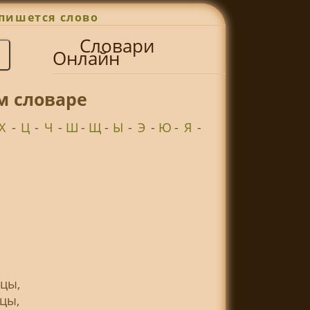
пишется слово
Словари
Онлайн
м словаре
Х
-
Ц
-
Ч
-
Ш
-
Щ
-
Ы
-
Э
-
Ю
-
Я
-
цы,
цы,