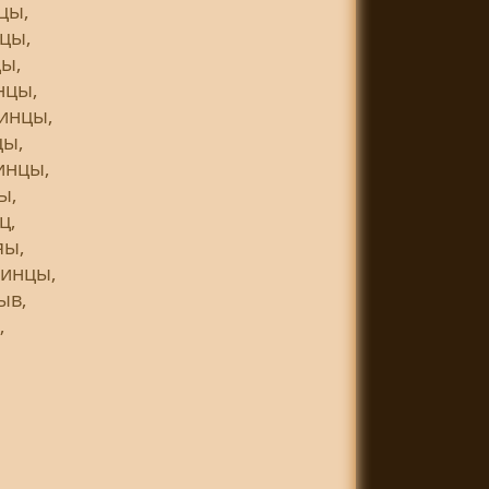
цы,
цы,
ы,
нцы,
инцы,
цы,
инцы,
ы,
ц,
яы,
синцы,
ыв,
,