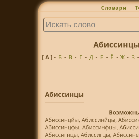
Словари
Т
Абиссинцы
[ А ]
-
Б
-
В
-
Г
-
Д
-
Е
-
Ё
-
Ж
-
З
Абиссинцы
Возможны
Абиссинцйы, Абиссинйцы, Абисси
Абиссинцфы, Абиссинфцы, Абисси
Абиссигнцы, Абиссигцы, Абиссине