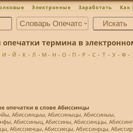
олковые
Электронные
Заработать
Как 
 опечатки термина в электронно
-
И
-
Й
-
К
-
Л
-
М
-
Н
-
О
-
П
-
Р
-
С
-
Т
-
У
-
Ф
-
е опечатки в слове Абиссинцы
нйы, Абиссинцыы, Абиссиныцы, Абиссиныы,
нфы, Абиссиныц, Абиссины, Абиссинццы, Абиссинг
цы, Абиссиенцы, Абиссиецы, Абиссинрцы, Абиссир