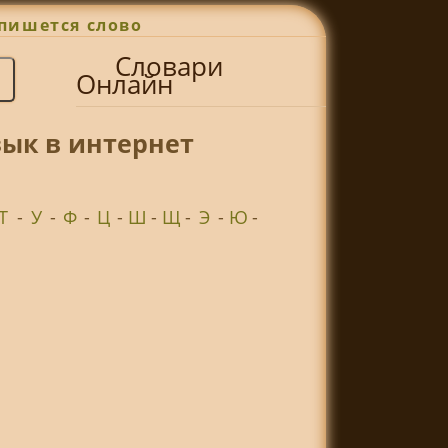
пишется слово
Словари
Онлайн
зык в интернет
Т
-
У
-
Ф
-
Ц
-
Ш
-
Щ
-
Э
-
Ю
-