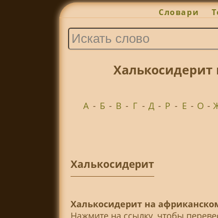
Словари
Т
Халькосидерит 
А
-
Б
-
В
-
Г
-
Д
-
Р
-
Е
-
О
-
Халькосидерит
Халькосидерит на африканском
Нажмите на ссылку, чтобы перев