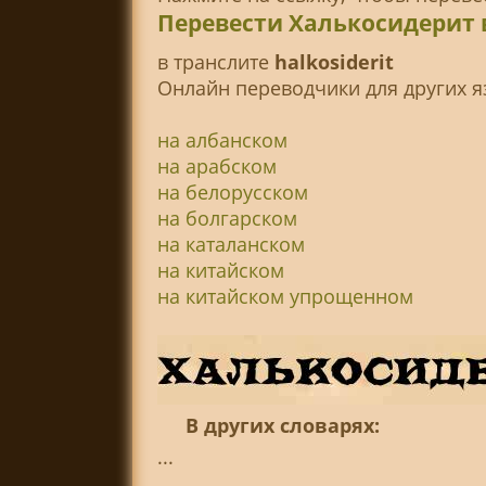
Перевести Халькосидерит 
в транслитe
halkosiderit
Онлайн переводчики для других я
на албанском
на арабском
на белорусском
на болгарском
на каталанском
на китайском
на китайском упрощенном
В других словарях:
...