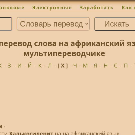
олковые
Электронные
Заработать
Как 
перевод слова на африканский я
мультипереводчике
Ж
-
З
-
И
-
Й
-
К
-
Л
-
[ Х ]
-
Ч
-
М
-
Я
-
Н
-
С
-
П
-
 -
ести
Халькосидерит
на на африканский язык