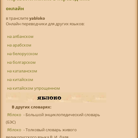
онлайн
в транслитe
yabloko
Онлайн переводчики для других языков:
на албанском
на арабском
на белорусском
на болгарском
на каталанском
на китайском
на китайском упрощенном
В других словарях:
Яблоко
- Большой энциклопедический словарь
(БЭС)
Яблоко
- Толковый словарь живого
великорусского языка В. И. Даля