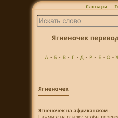
Словари
Т
Ягненочек перево
А
-
Б
-
В
-
Г
-
Д
-
Р
-
Е
-
О
-
Ягненочек
Ягненочек на африканском -
Нажмите на ссылку, чтобы перев