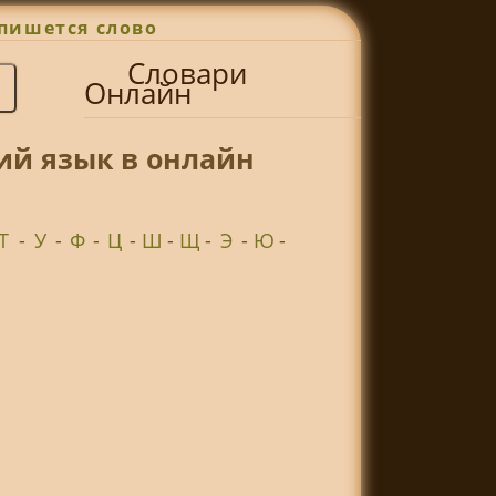
пишется слово
Словари
Онлайн
ий язык в онлайн
Т
-
У
-
Ф
-
Ц
-
Ш
-
Щ
-
Э
-
Ю
-