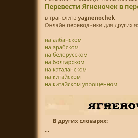
Перевести Ягненочек в пе
в транслитe
yagnenochek
Онлайн переводчики для других я
на албанском
на арабском
на белорусском
на болгарском
на каталанском
на китайском
на китайском упрощенном
В других словарях:
...