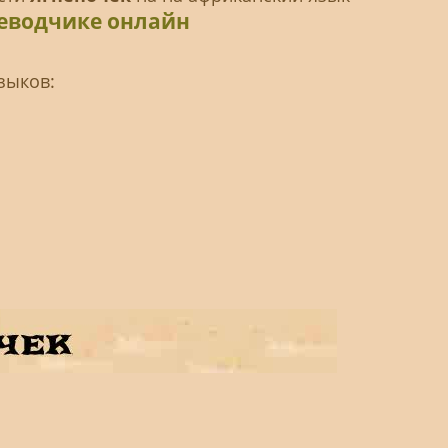
реводчике онлайн
зыков: