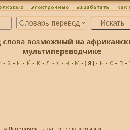
олковые
Электронные
Заработать
Как 
д слова возможный на африканск
мультипереводчике
Ж
-
З
-
И
-
Й
-
К
-
Л
-
Х
-
Ч
-
М
-
[ Я ]
-
Н
-
С
-
П
-
ести
Ягненочек
на на африканский язык