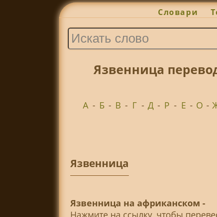
Словари
Т
Язвенница перево
А
-
Б
-
В
-
Г
-
Д
-
Р
-
Е
-
О
-
Язвенница
Язвенница на африканском -
Нажмите на ссылку, чтобы перев