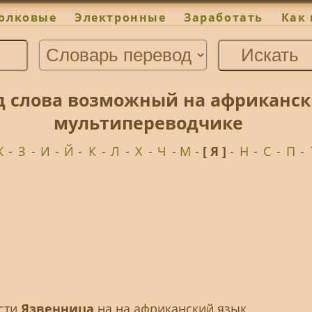
олковые
Электронные
Заработать
Как 
д слова возможный на африканск
мультипереводчике
Ж
-
З
-
И
-
Й
-
К
-
Л
-
Х
-
Ч
-
М
-
[ Я ]
-
Н
-
С
-
П
-
ести
Язвенница
на на африканский язык