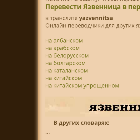
Перевести Язвенница в пе
в транслитe
yazvennitsa
Онлайн переводчики для других я
на албанском
на арабском
на белорусском
на болгарском
на каталанском
на китайском
на китайском упрощенном
В других словарях:
...