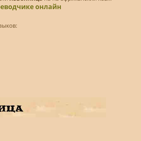
реводчике онлайн
зыков: