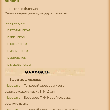
онлайн
в транслитe
charovat
Онлайн переводчики для других языков:
на ирландском
на итальянском
на японском
на корейском
на латышском
на литовском
на македонском
В других словарях:
Чаровать
- Толковый словарь живого
великорусского языка В. И. Даля
Чаровать
- Ефремова Т. Ф. Новый словарь
русского языка
Чаровать
- Толковый словарь русского языка С.