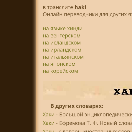
в транслитe
haki
Онлайн переводчики для других я
на языке хинди
на венгерском
на исландском
на ирландском
на итальянском
на японском
на корейском
В других словарях:
Хаки
- Большой энциклопедически
Хаки
- Ефремова Т. Ф. Новый слов
Хаки
- Словарь иностранных слов