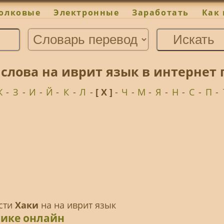
олковые
Электронные
Заработать
Как 
 слова на иврит язык в интернет
Ж
-
З
-
И
-
Й
-
К
-
Л
-
[ Х ]
-
Ч
-
М
-
Я
-
Н
-
С
-
П
-
ести
Хаки
на на иврит язык
чике онлайн