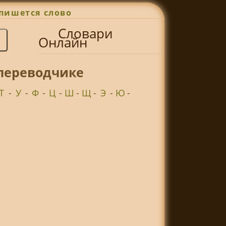
пишется слово
Словари
Онлайн
 переводчике
Т
-
У
-
Ф
-
Ц
-
Ш
-
Щ
-
Э
-
Ю
-