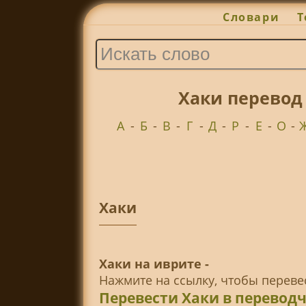
Словари
Т
Хаки перевод
А
-
Б
-
В
-
Г
-
Д
-
Р
-
Е
-
О
-
Хаки
Хаки на иврите -
Нажмите на ссылку, чтобы перев
Перевести Хаки в перевод