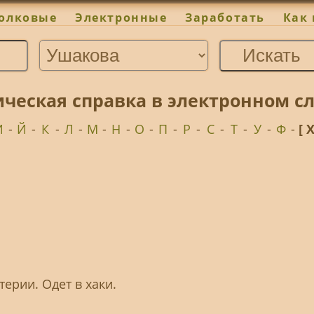
олковые
Электронные
Заработать
Как 
ическая справка в электронном с
И
-
Й
-
К
-
Л
-
М
-
Н
-
О
-
П
-
Р
-
С
-
Т
-
У
-
Ф
-
[ 
ерии. Одет в хаки.