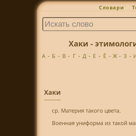
Словари
Т
Хаки - этимолог
А
-
Б
-
В
-
Г
-
Д
-
Е
-
Ё
-
Ж
-
З
-
Хаки
ср. Материя такого цвета.
Военная униформа из такой мат