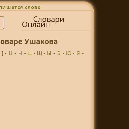
пишется слово
Словари
Онлайн
ловаре Ушакова
Х ]
-
Ц
-
Ч
-
Ш
-
Щ
-
Ы
-
Э
-
Ю
-
Я
-