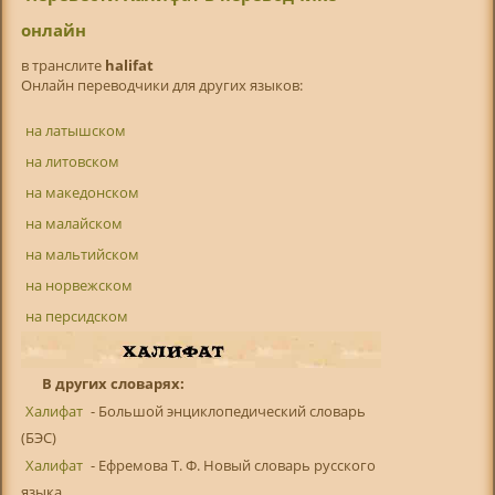
онлайн
в транслитe
halifat
Онлайн переводчики для других языков:
на латышском
на литовском
на македонском
на малайском
на мальтийском
на норвежском
на персидском
В других словарях:
Халифат
- Большой энциклопедический словарь
(БЭС)
Халифат
- Ефремова Т. Ф. Новый словарь русского
языка