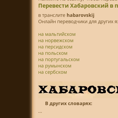
Перевести Хабаровский в 
в транслитe
habarovskij
Онлайн переводчики для других я
на мальтийском
на норвежском
на персидском
на польском
на португальском
на румынском
на сербском
В других словарях:
...