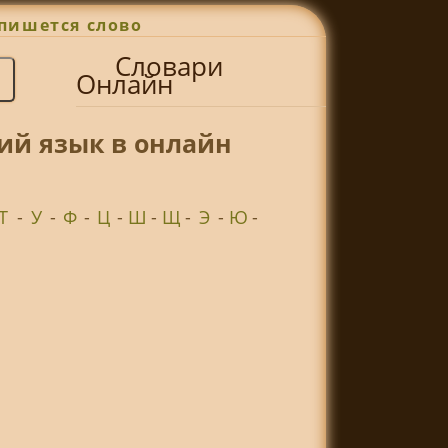
пишется слово
Словари
Онлайн
ий язык в онлайн
Т
-
У
-
Ф
-
Ц
-
Ш
-
Щ
-
Э
-
Ю
-