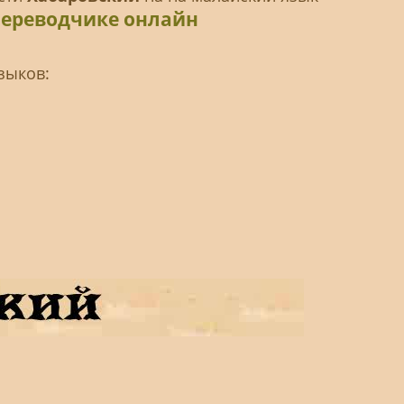
переводчике онлайн
зыков: