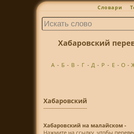
Словари
Т
Хабаровский пере
А
-
Б
-
В
-
Г
-
Д
-
Р
-
Е
-
О
-
Хабаровский
Хабаровский на малайском -
Нажмите на ссылку, чтобы перев