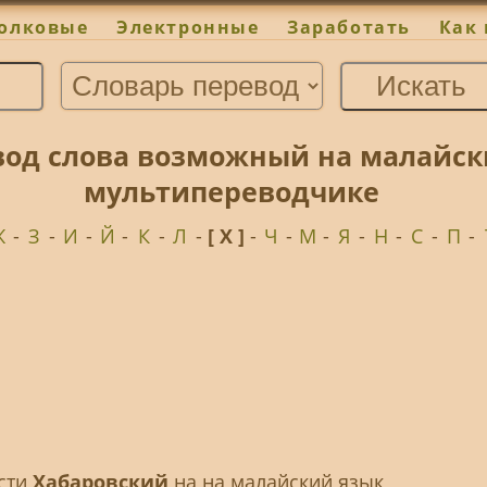
олковые
Электронные
Заработать
Как 
вод слова возможный на малайск
мультипереводчике
Ж
-
З
-
И
-
Й
-
К
-
Л
-
[ Х ]
-
Ч
-
М
-
Я
-
Н
-
С
-
П
-
ести
Хабаровский
на на малайский язык