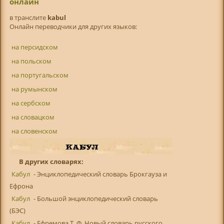
онлайн
в транслитe
kabul
Онлайн переводчики для других языков:
на персидском
на польском
на португальском
на румынском
на сербском
на словацком
на словенском
В других словарях:
Кабул
- Энциклопедический словарь Брокгауза и
Ефрона
Кабул
- Большой энциклопедический словарь
(БЭС)
Кабул
- Ефремова Т. Ф. Новый словарь русского