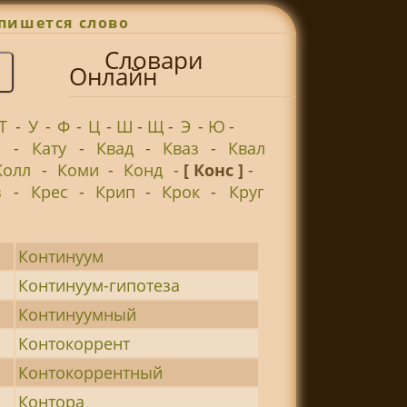
пишется слово
Словари
Онлайн
Т
-
У
-
Ф
-
Ц
-
Ш
-
Щ
-
Э
-
Ю
-
а
-
Кату
-
Квад
-
Кваз
-
Квал
Колл
-
Коми
-
Конд
-
[ Конс ]
-
з
-
Крес
-
Крип
-
Крок
-
Круг
Континуум
Континуум-гипотеза
Континуумный
Контокоррент
Контокоррентный
Контора