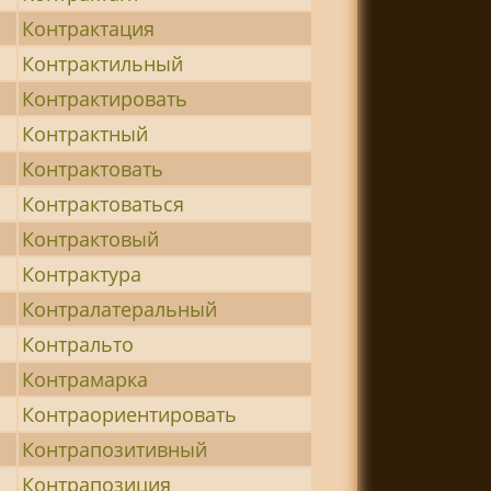
Контрактация
Контрактильный
Контрактировать
Контрактный
Контрактовать
Контрактоваться
Контрактовый
Контрактура
Контралатеральный
Контральто
Контрамарка
Контраориентировать
Контрапозитивный
Контрапозиция