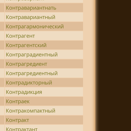
Контравариантнать
Контравариантный
Контрагармонический
Контрагент
Контрагентский
Контраградиентный
Контрагредиент
Контрагредиентный
Контрадикторный
Контрадикция
Контраек
Контракомпактный
Контракт
Контрактант