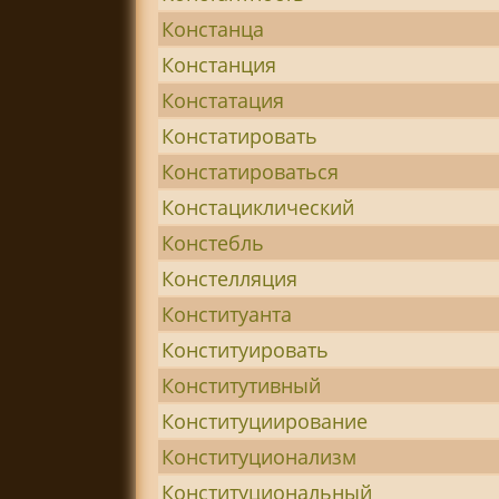
Констанца
Констанция
Констатация
Констатировать
Констатироваться
Констациклический
Констебль
Констелляция
Конституанта
Конституировать
Конститутивный
Конституциирование
Конституционализм
Конституциональный