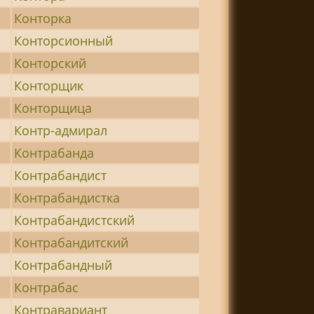
Конторка
Конторсионный
Конторский
Конторщик
Конторщица
Контр-адмирал
Контрабанда
Контрабандист
Контрабандистка
Контрабандистский
Контрабандитский
Контрабандный
Контрабас
Контравариант