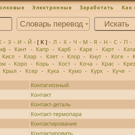
олковые
Электронные
Заработать
Как 
Ж
-
З
-
И
-
Й
-
[ К ]
-
Л
-
Х
-
Ч
-
М
-
Я
-
Н
-
С
-
П
-
мф
-
Кант
-
Капр
-
Карб
-
Каре
-
Карт
-
Кат
Кисл
-
Клар
-
Клет
-
Клор
-
Кнут
-
Коге
-
рм
-
Коро
-
Корь
-
Кост
-
Коча
-
Крас
-
Кре
-
Крыл
-
Ксер
-
Кука
-
Кумо
-
Курк
-
Куче
-
Контагиозный
Контакт
Контакт-деталь
Контакт-термопара
Контактирование
Контактировать