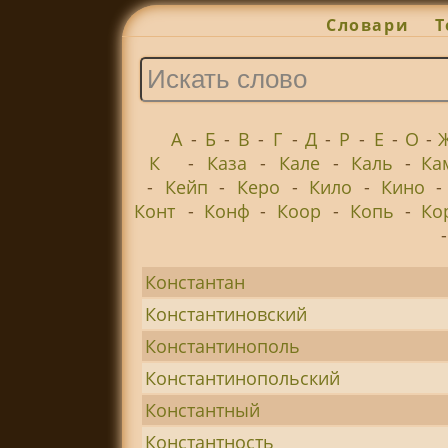
Словари
Т
А
-
Б
-
В
-
Г
-
Д
-
Р
-
Е
-
О
-
К
-
Каза
-
Кале
-
Каль
-
Ка
-
Кейп
-
Керо
-
Кило
-
Кино
-
Конт
-
Конф
-
Коор
-
Копь
-
Ко
Константан
Константиновский
Константинополь
Константинопольский
Константный
Константность