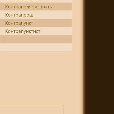
Контраполяризовать
Контрапрош
Контрапункт
Контрапунктист