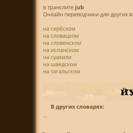
в транслитe
jub
Онлайн переводчики для других я
на сербском
на словацком
на словенском
на испанском
на суахили
на шведском
на тагальском
В других словарях:
...