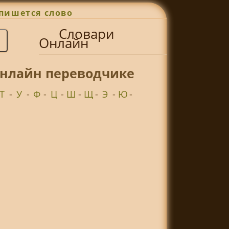
пишется слово
Словари
Онлайн
онлайн переводчике
Т
-
У
-
Ф
-
Ц
-
Ш
-
Щ
-
Э
-
Ю
-