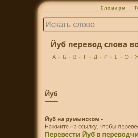
Словари
Т
Йуб перевод слова 
А
-
Б
-
В
-
Г
-
Д
-
Р
-
Е
-
О
-
Йуб
Йуб на румынском -
Нажмите на ссылку, чтобы перев
Перевести Йуб в переводч