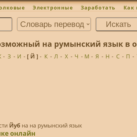
олковые
Электронные
Заработать
Как 
возможный на румынский язык в 
Ж
-
З
-
И
-
[ Й ]
-
К
-
Л
-
Х
-
Ч
-
М
-
Я
-
Н
-
С
-
П
-
ести
Йуб
на на румынский язык
ике онлайн