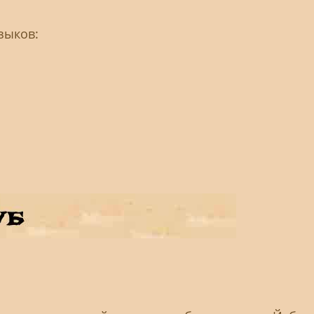
зыков: