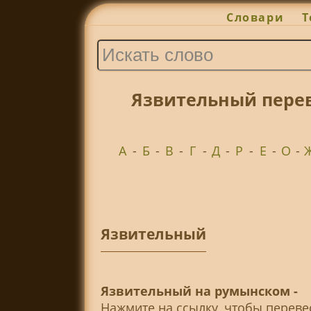
Словари
Т
Язвительный перев
А
-
Б
-
В
-
Г
-
Д
-
Р
-
Е
-
О
-
Язвительный
Язвительный на румынском -
Нажмите на ссылку, чтобы перев