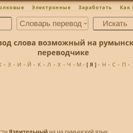
олковые
Электронные
Заработать
Как 
од слова возможный на румынск
переводчике
Ж
-
З
-
И
-
Й
-
К
-
Л
-
Х
-
Ч
-
М
-
[ Я ]
-
Н
-
С
-
П
-
ести
Язвительный
на на румынский язык