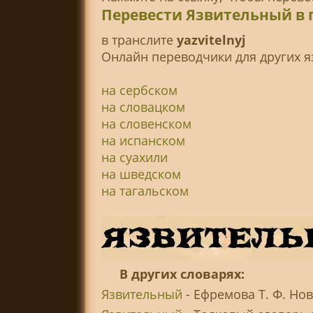
Перевести Язвительный в 
в транслитe
yazvitelnyj
Онлайн переводчики для других я
на сербском
на словацком
на словенском
на испанском
на суахили
на шведском
на тагальском
В других словарях:
Язвительный
- Ефремова Т. Ф. Но