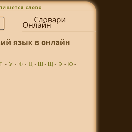
пишется слово
Словари
Онлайн
ий язык в онлайн
Т
-
У
-
Ф
-
Ц
-
Ш
-
Щ
-
Э
-
Ю
-