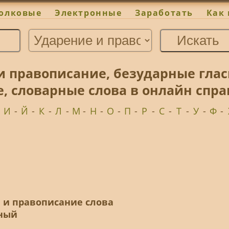
олковые
Электронные
Заработать
Как 
и правописание, безударные гла
е, словарные слова в онлайн спр
-
И
-
Й
-
К
-
Л
-
М
-
Н
-
О
-
П
-
Р
-
С
-
Т
-
У
-
Ф
-
е и правописание слова
ный