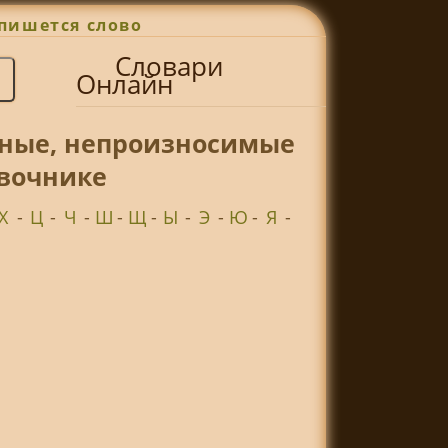
пишется слово
Словари
Онлайн
сные, непроизносимые
авочнике
Х
-
Ц
-
Ч
-
Ш
-
Щ
-
Ы
-
Э
-
Ю
-
Я
-