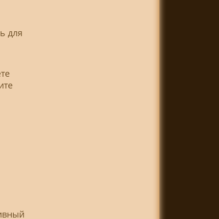
ь для
ете
ите
зивный