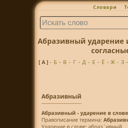
Словари
Т
Абразивный ударение 
согласны
[ А ]
-
Б
-
В
-
Г
-
Д
-
Е
-
Ё
-
Ж
-
З
Абразивный
Абразивный - ударение в слов
Правописание термина:
Абразив
Ударение в слове: абраз`ивный