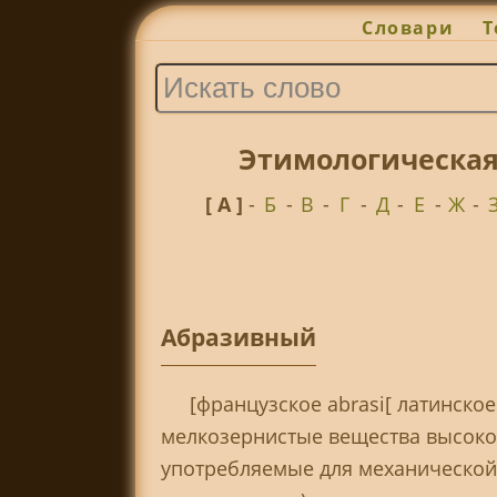
Словари
Т
Этимологическая
[ А ]
-
Б
-
В
-
Г
-
Д
-
Е
-
Ж
-
Абразивный
[французское abrasi[ латинское
мелкозернистые вещества высокой 
употребляемые для механической 