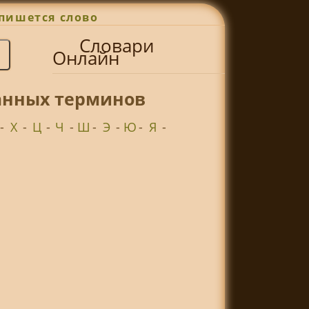
пишется слово
Словари
Онлайн
ранных терминов
-
Х
-
Ц
-
Ч
-
Ш
-
Э
-
Ю
-
Я
-