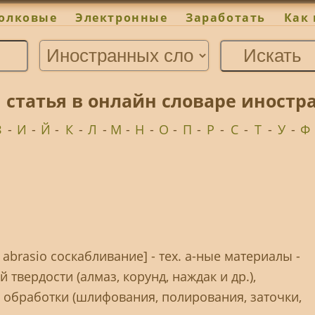
олковые
Электронные
Заработать
Как 
 статья в онлайн словаре иност
З
-
И
-
Й
-
К
-
Л
-
М
-
Н
-
О
-
П
-
Р
-
С
-
Т
-
У
-
Ф
 abrasio соскабливание] - тех. а-ные материалы -
твердости (алмаз, корунд, наждак и др.),
обработки (шлифования, полирования, заточки,