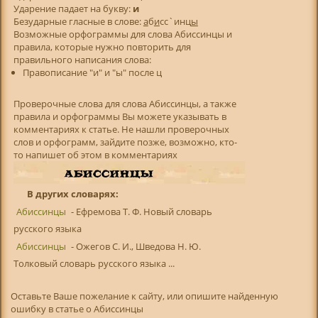
Ударение падает на букву:
и
Безударные гласные в слове:
а
б
и
сс`инц
ы
Возможные орфограммы для слова Абиссинцы и
правила, которые нужно повторить для
правильного написания слова:
Правописание "и" и "ы" после ц
Проверочные слова для слова Абиссинцы, а также
правила и орфограммы Вы можете указывать в
комментариях к статье. Не нашли проверочных
слов и орфограмм, зайдите позже, возможно, кто-
то напишет об этом в комментариях
В других словарях:
Абиссинцы
- Ефремова Т. Ф. Новый словарь
русского языка
Абиссинцы
- Ожегов С. И., Шведова Н. Ю.
Толковый словарь русского языка ...
Оставьте Ваше пожелание к сайту, или опишите найденную
ошибку в статье о Абиссинцы