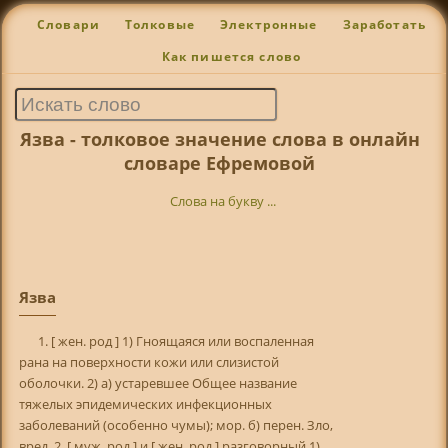
Словари
Толковые
Электронные
Заработать
Как пишется слово
Язва - толковое значение слова в онлайн
словаре Ефремовой
Слова на букву ...
Язва
1. [ жен. род ] 1) Гноящаяся или воспаленная
рана на поверхности кожи или слизистой
оболочки. 2) а) устаревшее Общее название
тяжелых эпидемических инфекционных
заболеваний (особенно чумы); мор. б) перен. Зло,
вред. 2. [ муж. род ] и [ жен. род ] разговорный 1)