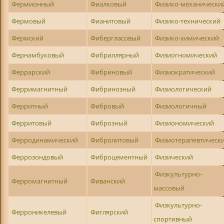
Фермионный
Фиалковый
Физико-механически
Фермовый
Фианитовый
Физико-технический
Фермский
Фибергласовый
Физико-химический
Фернамбуковый
Фибриллярный
Физиогномический
Феррарский
Фибриновый
Физиократический
Ферримагнитный
Фибринозный
Физиологический
Ферритный
Фибровый
Физиологичный
Ферритовый
Фиброзный
Физиономический
Ферродинамический
Фибролитовый
Физиотерапевтическ
Феррозондовый
Фиброцементный
Физический
Физкультурно-
Ферромагнитный
Фиванский
массовый
Физкультурно-
Ферроникелевый
Фиглярский
спортивный