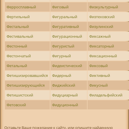
Ферросплавный
Фиговый
Физкультурный
Фертильный
Фигуральный
Физтеховский
Фестальный
Фигуративный
Физулинский
Фестивальный
Фигурационный
Фиксажный
Фестонный
Фигуристый
Фиксаторный
Фестончатый
Фигурный
Фиксационный
Фетальный
Фидеистический
Фиксовый
Фетишизировавшийся
Фидерный
Фиктивный
Фетишизирующийся
Фиджийский
Фикусный
Фетишистский
Фидуциарный
Филадельфийский
Фетовский
Фидуционный
Оставьте Ваше пожелание к сайту, или опишите найденную