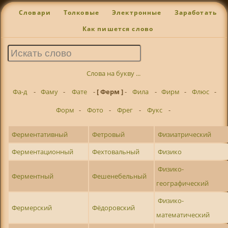
Словари
Толковые
Электронные
Заработать
Как пишется слово
Слова на букву ...
Фа-д
-
Фаму
-
Фате
-
[ Ферм ]
-
Фила
-
Фирм
-
Флюс
-
Форм
-
Фото
-
Фрег
-
Фукс
-
Ферментативный
Фетровый
Физиатрический
Ферментационный
Фехтовальный
Физико
Физико-
Ферментный
Фешенебельный
географический
Физико-
Фермерский
Фёдоровский
математический