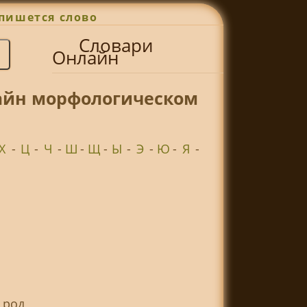
пишется слово
Словари
Онлайн
лайн морфологическом
Х
-
Ц
-
Ч
-
Ш
-
Щ
-
Ы
-
Э
-
Ю
-
Я
-
 род,