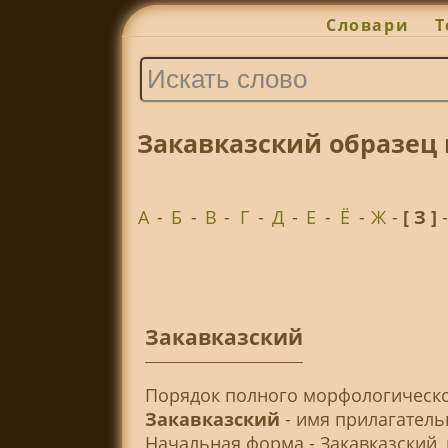
Словари
Т
Закавказский образец
А
-
Б
-
В
-
Г
-
Д
-
Е
-
Ё
-
Ж
-
[ З ]
Закавказский
Порядок полного морфологическо
Закавказский
- имя прилагатель
Начальная форма - Закавказский,