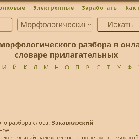
олковые
Электронные
Заработать
Как 
 морфологического разбора в он
словаре прилагательных
-
И
-
Й
-
К
-
Л
-
М
-
Н
-
О
-
П
-
Р
-
С
-
Т
-
У
-
Ф
-
го разбора слова:
Закавказский
ное
 винительный падеж, единственное число, мужской