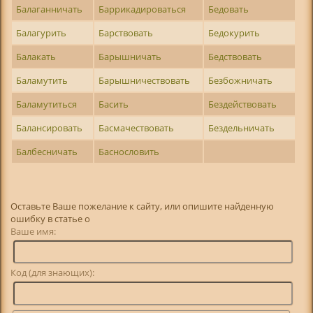
Балаганничать
Баррикадироваться
Бедовать
Балагурить
Барствовать
Бедокурить
Балакать
Барышничать
Бедствовать
Баламутить
Барышничествовать
Безбожничать
Баламутиться
Басить
Бездействовать
Балансировать
Басмачествовать
Бездельничать
Балбесничать
Баснословить
Оставьте Ваше пожелание к сайту, или опишите найденную
ошибку в статье о
Ваше имя:
Код (для знающих):