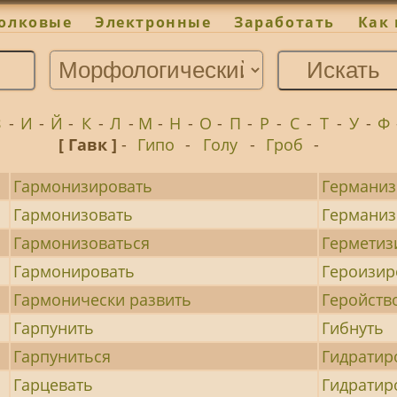
олковые
Электронные
Заработать
Как 
З
-
И
-
Й
-
К
-
Л
-
М
-
Н
-
О
-
П
-
Р
-
С
-
Т
-
У
-
Ф
[ Гавк ]
-
Гипо
-
Голу
-
Гроб
-
Гармонизировать
Германиз
Гармонизовать
Германиз
Гармонизоваться
Герметиз
Гармонировать
Героизир
Гармонически развить
Геройств
Гарпунить
Гибнуть
Гарпуниться
Гидратир
Гарцевать
Гидратир