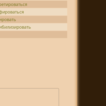
ретироваться
фироваться
ировать
ибилизировать