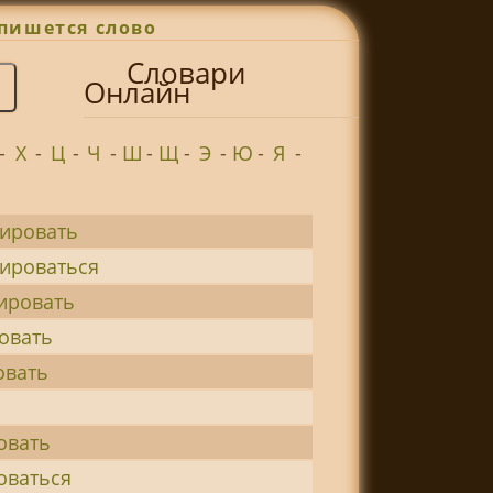
пишется слово
Словари
Онлайн
-
Х
-
Ц
-
Ч
-
Ш
-
Щ
-
Э
-
Ю
-
Я
-
ировать
ироваться
ировать
овать
овать
овать
оваться