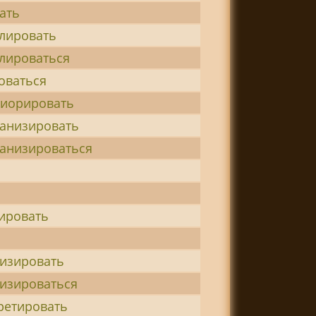
ать
лировать
лироваться
оваться
иорировать
анизировать
анизироваться
ировать
изировать
изироваться
ретировать