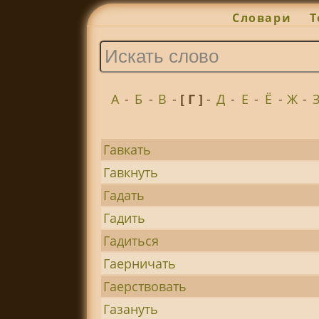
Словари
Т
А
-
Б
-
В
-
[ Г ]
-
Д
-
Е
-
Ё
-
Ж
-
Гавкать
Гавкнуть
Гадать
Гадить
Гадиться
Гаерничать
Гаерствовать
Газануть