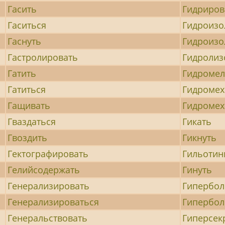
Гасить
Гидриров
Гаситься
Гидроизо
Гаснуть
Гидроизо
Гастролировать
Гидролиз
Гатить
Гидромел
Гатиться
Гидромех
Гащивать
Гидромех
Гваздаться
Гикать
Гвоздить
Гикнуть
Гектографировать
Гильотин
Гелийсодержать
Гинуть
Генерализировать
Гипербол
Генерализироваться
Гипербол
Генеральствовать
Гиперсек