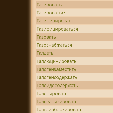
Газировать
Газироваться
Газифицировать
Газифицироваться
Газовать
Газоснабжаться
Галдеть
Галлюцинировать
Галогензаместить
Галогенсодержать
Галоидосодержать
Галопировать
Гальванизировать
Ганглиоблокировать