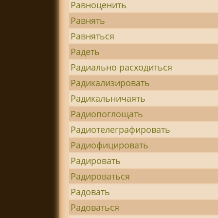
Равноценить
Равнять
Равняться
Радеть
Радиально расходиться
Радикализировать
Радикальничаять
Радиопоглощать
Радиотелеграфировать
Радиофицировать
Радировать
Радироваться
Радовать
Радоваться