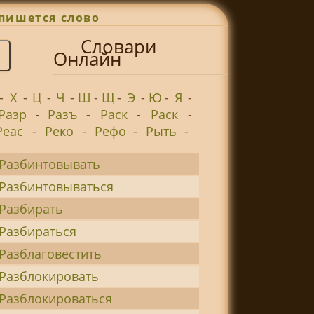
пишется слово
Словари
Онлайн
-
Х
-
Ц
-
Ч
-
Ш
-
Щ
-
Э
-
Ю
-
Я
-
Разр
-
Разъ
-
Раск
-
Раск
-
Реас
-
Реко
-
Рефо
-
Рыть
-
Разбинтовывать
Разбинтовываться
Разбирать
Разбираться
Разблаговестить
Разблокировать
Разблокироваться