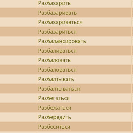
Разбазарить
Разбазаривать
Разбазариваться
Разбазариться
Разбалансировать
Разбаливаться
Разбаловать
Разбаловаться
Разбалтывать
Разбалтываться
Разбегаться
Разбежаться
Разбередить
Разбеситься