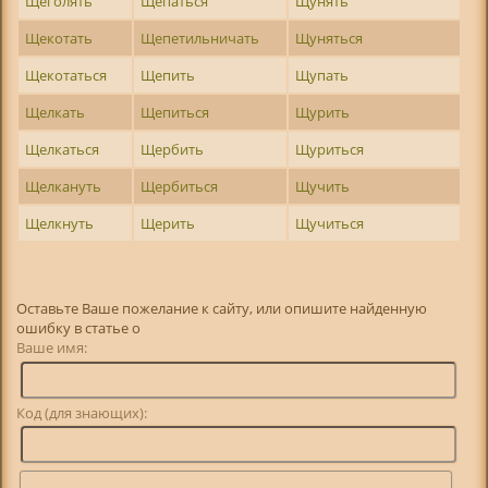
Щеголять
Щепаться
Щунять
Щекотать
Щепетильничать
Щуняться
Щекотаться
Щепить
Щупать
Щелкать
Щепиться
Щурить
Щелкаться
Щербить
Щуриться
Щелкануть
Щербиться
Щучить
Щелкнуть
Щерить
Щучиться
Оставьте Ваше пожелание к сайту, или опишите найденную
ошибку в статье о
Ваше имя:
Код (для знающих):