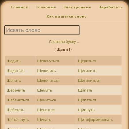
Словари
Толковые
Электронные
Заработать
Как пишется слово
Слова на букву ...
[ Щади ]
-
Щадить
Щелкнуться
Щериться
Щадиться
Щелочить
Щетинить
Щапить
Щелочиться
Щетиниться
Щебенить
Щемить
Щипать
Щебениться
Щемиться
Щипаться
Щебетать
Щениться
Щипнуть
Щегольнуть
Щепать
Щитоформировать