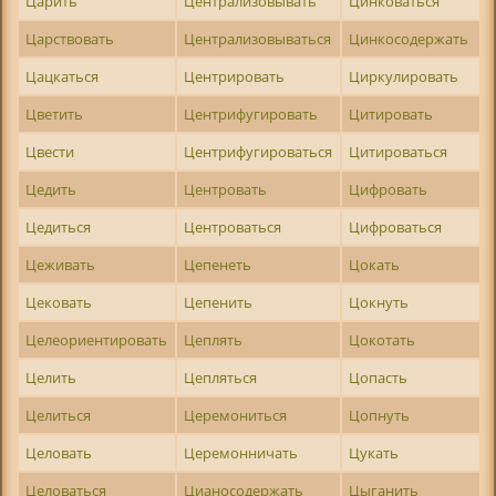
Царить
Централизовывать
Цинковаться
Царствовать
Централизовываться
Цинкосодержать
Цацкаться
Центрировать
Циркулировать
Цветить
Центрифугировать
Цитировать
Цвести
Центрифугироваться
Цитироваться
Цедить
Центровать
Цифровать
Цедиться
Центроваться
Цифроваться
Цеживать
Цепенеть
Цокать
Цековать
Цепенить
Цокнуть
Целеориентировать
Цеплять
Цокотать
Целить
Цепляться
Цопасть
Целиться
Церемониться
Цопнуть
Целовать
Церемонничать
Цукать
Целоваться
Цианосодержать
Цыганить