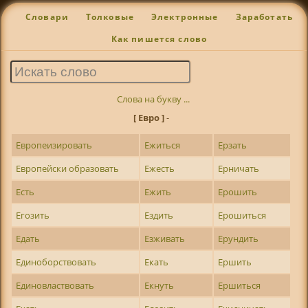
Словари
Толковые
Электронные
Заработать
Как пишется слово
Слова на букву ...
[ Евро ]
-
Европеизировать
Ежиться
Ерзать
Европейски образовать
Ежесть
Ерничать
Есть
Ежить
Ерошить
Егозить
Ездить
Ерошиться
Едать
Езживать
Ерундить
Единоборствовать
Екать
Ершить
Единовластвовать
Екнуть
Ершиться