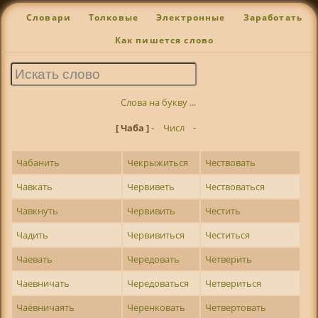
Словари
Толковые
Электронные
Заработать
Как пишется слово
Слова на букву ...
[ Чаба ]
-
Числ
-
Чабанить
Чекрыжиться
Чествовать
Чавкать
Червиветь
Чествоваться
Чавкнуть
Червивить
Честить
Чадить
Червивиться
Честиться
Чаевать
Чередовать
Четверить
Чаевничать
Чередоваться
Четвериться
Чаёвничаять
Черенковать
Четвертовать