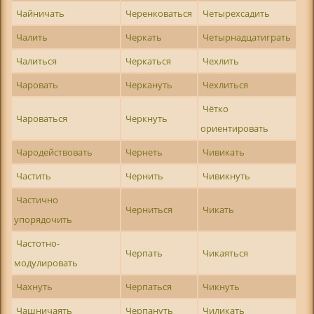
Чайничать
Черенковаться
Четырехсадить
Чалить
Черкать
Четырнадцатиграть
Чалиться
Черкаться
Чехлить
Чаровать
Черкануть
Чехлиться
Чётко
Чароваться
Черкнуть
ориентировать
Чародействовать
Чернеть
Чивикать
Частить
Чернить
Чивикнуть
Частично
Черниться
Чикать
упорядочить
Частотно-
Черпать
Чикаяться
модулировать
Чахнуть
Черпаться
Чикнуть
Чашничаять
Черпануть
Чиликать