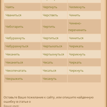
Чаять
Черпнуть
Чиликнуть
Чваниться
Черстветь
Чинить
Чинено-
Чеботарить
Чертить
перечинить
Чебурахнуть
Чертиться
Чиниться
Чебурахнуться
Чертыхаться
Чирикать
Чеканить
Чертыхнуться
Чирикнуть
Чеканиться
Чесать
Чиркать
Чекопечатать
Чесаться
Чиркнуть
Чекрыжить
Чесануть
Оставьте Ваше пожелание к сайту, или опишите найденную
ошибку в статье о
Ваше имя: