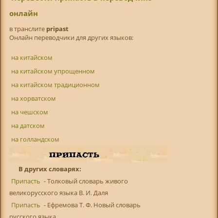
онлайн
в транслитe
pripast
Онлайн переводчики для других языков:
на китайском
на китайском упрощенном
на китайском традиционном
на хорватском
на чешском
на датском
на голландском
В других словарях:
Припасть
- Толковый словарь живого
великорусского языка В. И. Даля
Припасть
- Ефремова Т. Ф. Новый словарь
русского языка