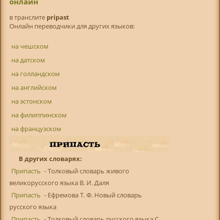
онлайн
в транслитe
pripast
Онлайн переводчики для других языков:
на чешском
на датском
на голландском
на английском
на эстонском
на филиппинском
на французском
В других словарях:
Припасть
- Толковый словарь живого
великорусского языка В. И. Даля
Припасть
- Ефремова Т. Ф. Новый словарь
русского языка
Припасть
- Толковый словарь русского языка С.