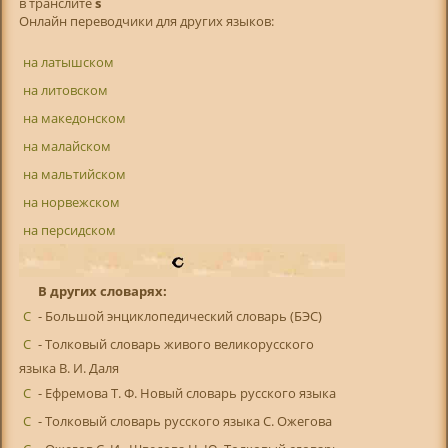
в транслитe
s
Онлайн переводчики для других языков:
на латышском
на литовском
на македонском
на малайском
на мальтийском
на норвежском
на персидском
В других словарях:
С
- Большой энциклопедический словарь (БЭС)
С
- Толковый словарь живого великорусского
языка В. И. Даля
С
- Ефремова Т. Ф. Новый словарь русского языка
С
- Толковый словарь русского языка С. Ожегова