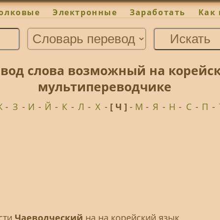
олковые
Электронные
Заработать
Как 
вод слова возможный на корейск
мультипереводчике
Ж
-
З
-
И
-
Й
-
К
-
Л
-
Х
-
[ Ч ]
-
М
-
Я
-
Н
-
С
-
П
-
ести
Чаеводческий
на на корейский язык