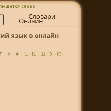
пишется слово
Словари
Онлайн
ий язык в онлайн
Т
-
У
-
Ф
-
Ц
-
Ш
-
Щ
-
Э
-
Ю
-