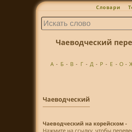
Словари
Т
Чаеводческий пере
А
-
Б
-
В
-
Г
-
Д
-
Р
-
Е
-
О
-
Чаеводческий
Чаеводческий на корейском -
Нажмите на ссылку, чтобы перев