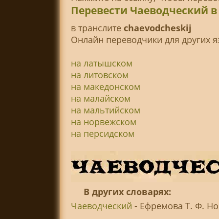
Перевести Чаеводческий в
в транслитe
chaevodcheskij
Онлайн переводчики для других я
на латышском
на литовском
на македонском
на малайском
на мальтийском
на норвежском
на персидском
В других словарях:
Чаеводческий
- Ефремова Т. Ф. Но