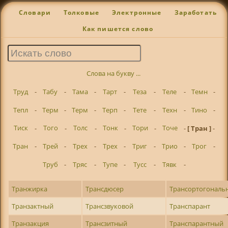
Словари
Толковые
Электронные
Заработать
Как пишется слово
Слова на букву ...
Труд
-
Табу
-
Тама
-
Тарт
-
Теза
-
Теле
-
Темн
-
Тепл
-
Терм
-
Терм
-
Терп
-
Тете
-
Техн
-
Тино
-
Тиск
-
Того
-
Толс
-
Тонк
-
Тори
-
Точе
-
[ Тран ]
-
Тран
-
Трей
-
Трех
-
Трех
-
Триг
-
Трио
-
Трог
-
Труб
-
Тряс
-
Тупе
-
Тусс
-
Тявк
-
Транжирка
Трансдюсер
Трансортогональ
Транзактный
Трансзвуковой
Транспарант
Транзакция
Трансзитный
Транспарантный