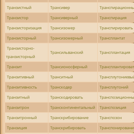
Транзистный
Трансивер
Транспирационн
Транзистор
Трансиверный
Транспирация
Транзисторизация
Трансизомер
Транспирировать
Транзисторный
Трансизомерный
Трансплантат
Транзисторно-
Трансильванский
Трансплантация
транзисторный
Транзит
Трансионосферный
Трансплантирова
Транзитивный
Транситный
Трансплутониевы
Транзитивность
Транскодер
Трансплутоний
Транзитный
Транскодировать
Транспозиционн
Транзитрон
Трансконтинентальный
Транспозиция
Транзитронный
Транскрибирование
Транспозон
Транзиция
Транскрибировать
Транспонировани