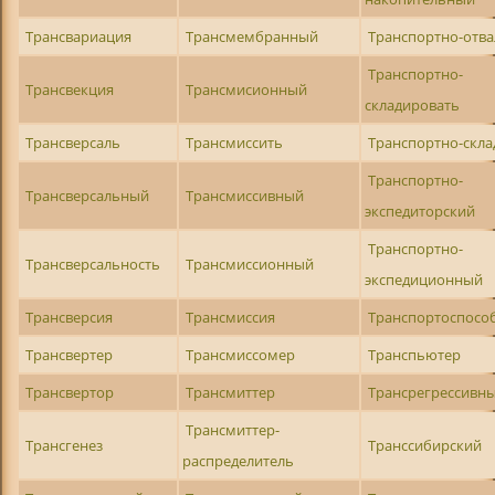
Трансвариация
Трансмембранный
Транспортно-отв
Транспортно-
Трансвекция
Трансмисионный
складировать
Трансверсаль
Трансмиссить
Транспортно-скла
Транспортно-
Трансверсальный
Трансмиссивный
экспедиторский
Транспортно-
Трансверсальность
Трансмиссионный
экспедиционный
Трансверсия
Трансмиссия
Транспортоспосо
Трансвертер
Трансмиссомер
Транспьютер
Трансвертор
Трансмиттер
Трансрегрессивн
Трансмиттер-
Трансгенез
Транссибирский
распределитель