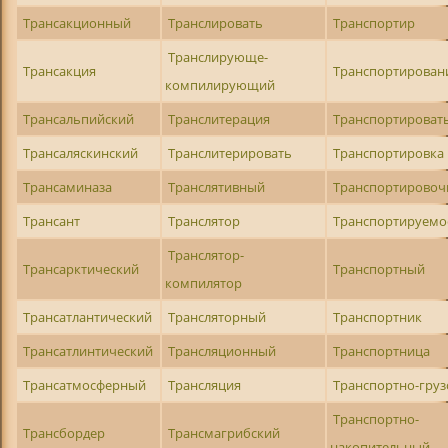
Трансакционный
Транслировать
Транспортир
Транслирующе-
Трансакция
Транспортирован
компилирующий
Трансальпийский
Транслитерация
Транспортироват
Трансаляскинский
Транслитерировать
Транспортировка
Трансаминаза
Транслятивный
Транспортирово
Трансант
Транслятор
Транспортируемо
Транслятор-
Трансарктический
Транспортный
компилятор
Трансатлантический
Трансляторный
Транспортник
Трансатлинтический
Трансляционный
Транспортница
Трансатмосферный
Трансляция
Транспортно-гру
Транспортно-
Трансбордер
Трансмагрибский
накопительный