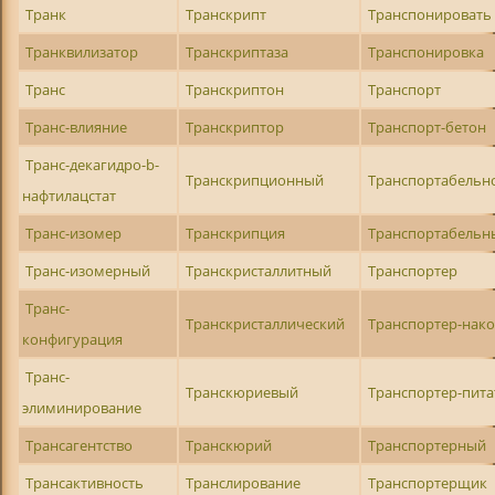
Транк
Транскрипт
Транспонировать
Транквилизатор
Транскриптаза
Транспонировка
Транс
Транскриптон
Транспорт
Транс-влияние
Транскриптор
Транспорт-бетон
Транс-декагидро-b-
Транскрипционный
Транспортабельн
нафтилацстат
Транс-изомер
Транскрипция
Транспортабельн
Транс-изомерный
Транскристаллитный
Транспортер
Транс-
Транскристаллический
Транспортер-нак
конфигурация
Транс-
Транскюриевый
Транспортер-пита
элиминирование
Трансагентство
Транскюрий
Транспортерный
Трансактивность
Транслирование
Транспортерщик