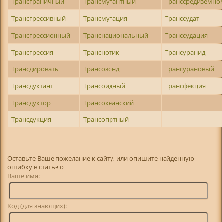
Трансграничный
Трансмутантный
Транссредиземно
Трансгрессивный
Трансмутация
Транссудат
Трансгрессионный
Транснациональный
Транссудация
Трансгрессия
Транснотик
Трансуранид
Трансдировать
Трансозонд
Трансурановый
Трансдуктант
Трансоидный
Трансфекция
Трансдуктор
Трансокеанский
Трансдукция
Трансопртный
Оставьте Ваше пожелание к сайту, или опишите найденную
ошибку в статье о
Ваше имя:
Код (для знающих):