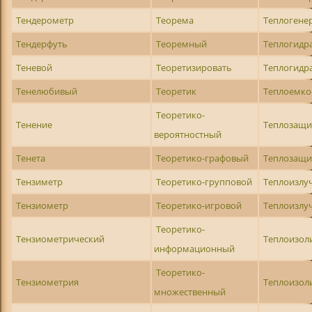
Тендерометр
Теорема
Теплоген
Тендерфуть
Теоремный
Теплогидр
Теневой
Теоретизировать
Теплогидр
Тенелюбивый
Теоретик
Теплоемко
Теоретико-
Тенение
Теплозащи
вероятностный
Тенета
Теоретико-графовый
Теплозащ
Тензиметр
Теоретико-групповой
Теплоизл
Тензиометр
Теоретико-игровой
Теплоизлу
Теоретико-
Тензиометрический
Теплоизол
информационный
Теоретико-
Тензиометрия
Теплоизо
множественный