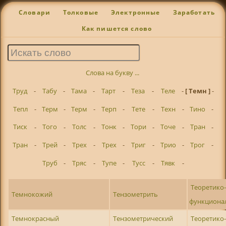
Словари
Толковые
Электронные
Заработать
Как пишется слово
Слова на букву ...
Труд
-
Табу
-
Тама
-
Тарт
-
Теза
-
Теле
-
[ Темн ]
-
Тепл
-
Терм
-
Терм
-
Терп
-
Тете
-
Техн
-
Тино
-
Тиск
-
Того
-
Толс
-
Тонк
-
Тори
-
Точе
-
Тран
-
Тран
-
Трей
-
Трех
-
Трех
-
Триг
-
Трио
-
Трог
-
Труб
-
Тряс
-
Тупе
-
Тусс
-
Тявк
-
Теоретико
Темнокожий
Тензометрить
функциона
Темнокрасный
Тензометрический
Теоретико