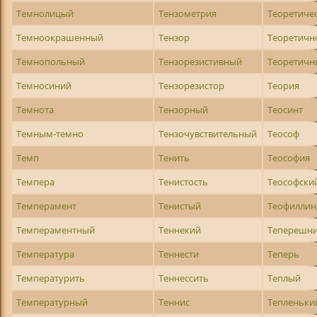
Темнолицый
Тензометрия
Теоретиче
Темноокрашенный
Тензор
Теоретичн
Темнопольный
Тензорезистивный
Теоретичн
Темносиний
Тензорезистор
Теория
Темнота
Тензорный
Теосинт
Темным-темно
Тензочувствительный
Теософ
Темп
Тенить
Теософия
Темпера
Тенистость
Теософски
Темперамент
Тенистый
Теофиллин
Темпераментный
Теннекий
Теперешн
Температура
Теннести
Теперь
Температурить
Теннессить
Теплый
Температурный
Теннис
Тепленьки