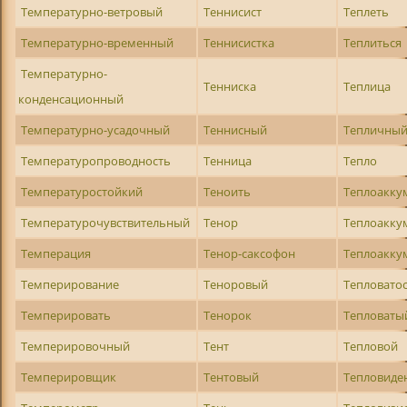
Температурно-ветровый
Теннисист
Теплеть
Температурно-временный
Теннисистка
Теплиться
Температурно-
Тенниска
Теплица
конденсационный
Температурно-усадочный
Теннисный
Тепличны
Температуропроводность
Тенница
Тепло
Температуростойкий
Теноить
Теплоакк
Температурочувствительный
Тенор
Теплоакку
Темперация
Тенор-саксофон
Теплоакку
Темперирование
Теноровый
Тепловато
Темперировать
Тенорок
Тепловаты
Темперировочный
Тент
Тепловой
Темперировщик
Тентовый
Тепловиде