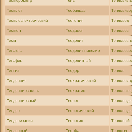
Темперометр
Тень
Тепловизи
Темплет
Теобальда
Тепловизо
Темплоэлектрический
Теогония
Тепловод
Темпон
Теодицея
Тепловоз
Темя
Теодолит
Тепловозн
Тенакль
Теодолит-нивелир
Тепловозо
Тенафль
Теодолитный
Тепловозо
Тенгиз
Теодор
Теплов
Тенденция
Теократический
Тепловос
Тенденциозность
Теократия
Тепловыве
Тенденциозный
Теолог
Тепловыде
Тендер
Теологический
Тепловыд
Тендеризация
Теология
Тепловый
Тендерный
Теорба
Теплогене