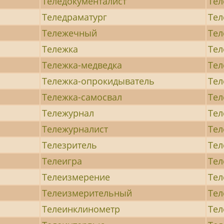
Теледокументалист
Тел
Теледраматург
Те
Тележечный
Тел
Тележка
Тел
Тележка-медведка
Тел
Тележка-опрокидыватель
Тел
Тележка-самосвал
Тел
Тележурнал
Тел
Тележурналист
Тел
Телезритель
Тел
Телеигра
Тел
Телеизмерение
Тел
Телеизмерительный
Тел
Телеинклинометр
Тел