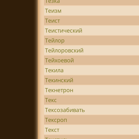
Тезка
Теизм
Теист
Теистический
Тейлор
Тейлоровский
Тейхоевой
Текила
Текинский
Текнетрон
Текс
Тексозабивать
Тексроп
Текст