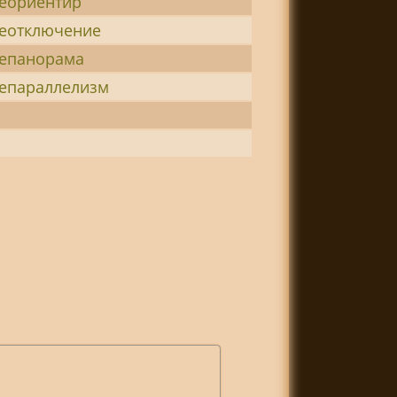
еориентир
еотключение
епанорама
епараллелизм