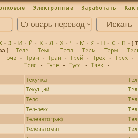
олковые
Электронные
Заработать
Как 
Ж
-
З
-
И
-
Й
-
К
-
Л
-
Х
-
Ч
-
М
-
Я
-
Н
-
С
-
П
-
[ 
за ]
-
Теле
-
Темн
-
Тепл
-
Терм
-
Терм
-
Тер
-
Точе
-
Тран
-
Тран
-
Трей
-
Трех
-
Трех
-
Тряс
-
Тупе
-
Тусс
-
Тявк
-
Текучка
Тел
Текущий
Тел
Тело
Тел
Тел-лекс
Тел
Телеавтограф
Те
Телеавтомат
Тел