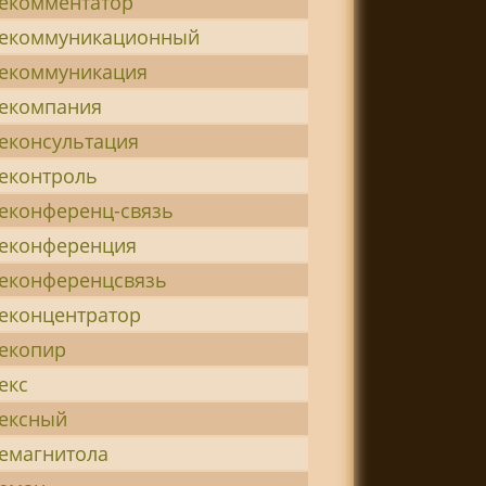
екомментатор
лекоммуникационный
екоммуникация
екомпания
еконсультация
еконтроль
еконференц-связь
еконференция
еконференцсвязь
еконцентратор
екопир
екс
ексный
емагнитола