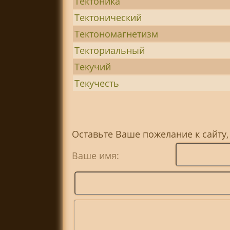
Тектоника
Тектонический
Тектономагнетизм
Текториальный
Текучий
Текучесть
Оставьте Ваше пожелание к сайту,
Ваше имя: