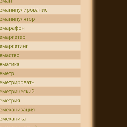
еман
еманипулирование
еманипулятор
лемарафон
емаркетер
емаркетинг
емастер
ематика
еметр
еметрировать
еметрический
еметрия
емеханизация
емеханика