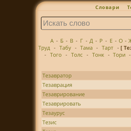
Словари
Т
А
-
Б
-
В
-
Г
-
Д
-
Р
-
Е
-
О
-
Труд
-
Табу
-
Тама
-
Тарт
-
[ Те
-
Того
-
Толс
-
Тонк
-
Тори
Тезавратор
Тезаврация
Тезаврирование
Тезаврировать
Тезаурус
Тезис