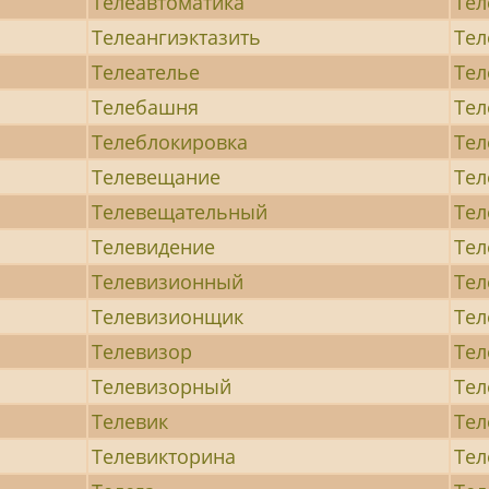
Телеавтоматика
Тел
Телеангиэктазить
Те
Телеателье
Тел
Телебашня
Тел
Телеблокировка
Тел
Телевещание
Тел
Телевещательный
Тел
Телевидение
Тел
Телевизионный
Тел
Телевизионщик
Тел
Телевизор
Тел
Телевизорный
Тел
Телевик
Тел
Телевикторина
Тел