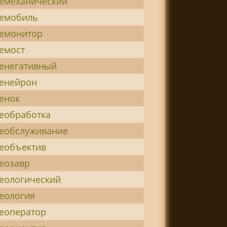
емеханический
лемобиль
емонитор
емост
енегативный
енейрон
енок
еобработка
еобслуживание
еобъектив
еозавр
еологический
еология
еоператор