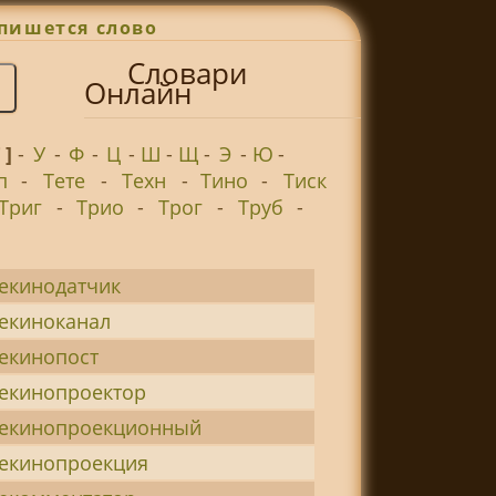
пишется слово
Словари
Онлайн
Т ]
-
У
-
Ф
-
Ц
-
Ш
-
Щ
-
Э
-
Ю
-
п
-
Тете
-
Техн
-
Тино
-
Тиск
Триг
-
Трио
-
Трог
-
Труб
-
екинодатчик
екиноканал
екинопост
екинопроектор
лекинопроекционный
екинопроекция