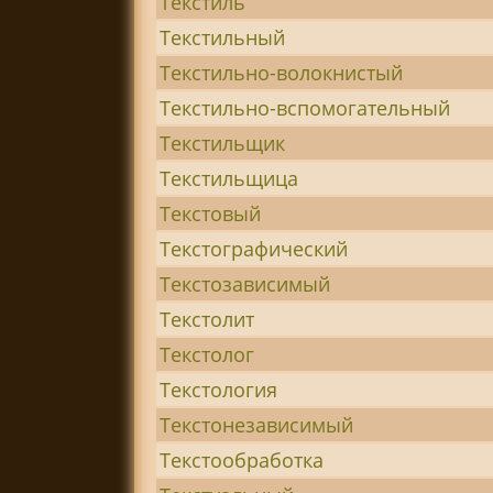
Текстиль
Текстильный
Текстильно-волокнистый
Текстильно-вспомогательный
Текстильщик
Текстильщица
Текстовый
Текстографический
Текстозависимый
Текстолит
Текстолог
Текстология
Текстонезависимый
Текстообработка