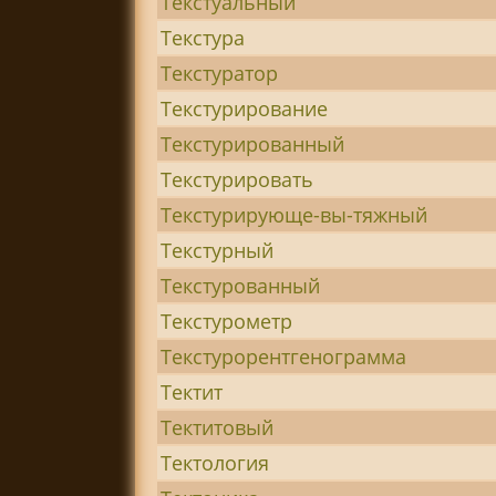
Текстуальный
Текстура
Текстуратор
Текстурирование
Текстурированный
Текстурировать
Текстурирующе-вы-тяжный
Текстурный
Текстурованный
Текстурометр
Текстурорентгенограмма
Тектит
Тектитовый
Тектология