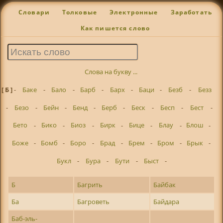
Словари
Толковые
Электронные
Заработать
Как пишется слово
Слова на букву ...
[ Б ]
-
Баке
-
Бало
-
Барб
-
Барх
-
Баци
-
Безб
-
Безз
-
Безо
-
Бейн
-
Бенд
-
Берб
-
Беск
-
Бесп
-
Бест
-
Бето
-
Бико
-
Биоз
-
Бирк
-
Бице
-
Блау
-
Блош
-
Боже
-
Бомб
-
Боро
-
Брад
-
Брем
-
Бром
-
Брык
-
Букл
-
Бура
-
Бути
-
Быст
-
Б
Багрить
Байбак
Ба
Багроветь
Байдара
Баб-эль-