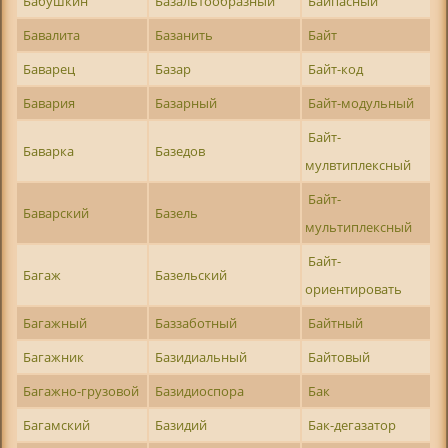
Бабушкин
Базальтообразный
Байпасный
Бавалита
Базанить
Байт
Баварец
Базар
Байт-код
Бавария
Базарный
Байт-модульный
Байт-
Баварка
Базедов
мулвтиплексный
Байт-
Баварский
Базель
мультиплексный
Байт-
Багаж
Базельский
ориентировать
Багажный
Баззаботный
Байтный
Багажник
Базидиальный
Байтовый
Багажно-грузовой
Базидиоспора
Бак
Багамский
Базидий
Бак-дегазатор