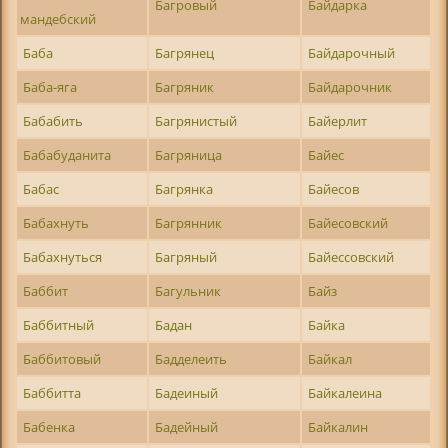
Багровый
Байдарка
мандебский
Баба
Багрянец
Байдарочный
Баба-яга
Багряник
Байдарочник
Бабабить
Багрянистый
Байерлит
Бабабуданита
Багряница
Байес
Бабас
Багрянка
Байесов
Бабахнуть
Багрянник
Байесовский
Бабахнуться
Багряный
Байессовский
Баббит
Багульник
Байз
Баббитный
Бадан
Байка
Баббитовый
Бадделеить
Байкал
Баббитта
Бадеиный
Байкалеина
Бабенка
Бадейный
Байкалин