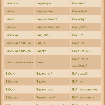
Бабенко
Бадейщик
Байкалит
Бабий
Бадминтон
Байковый
Бабка
Бадминтонист
Байконур
Бабник
Бадминтонный
Байндлеть
Бабочка
Бадьевой
Байнить
Бабочка-белянка
Бадья
Байонет
Бабочка-данаида
Бадяга
Байонетный
Байонетно-
Бабочкообразный
База
резьбовой
Бабуин
Базальный
Байосский
Бабурин
Базальт
Байпас
Бабуся
Базальтина
Байпасирование
Бабушка
Базальтовый
Байпасировать