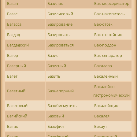
Баган
Базилик
Бак-мерсеризатор
Багас
Базиликовый
Бак-накопитель
Багасса
Базирование
Бак-отсек
Багдад
Базировать
Бак-отстойник
Багдадский
Базироваться
Бак-поддон
Багер
Базис
Бак-сепаратор
Багерный
Базисный
Бакалавр
Багет
Базить
Бакалейный
Бакалейно-
Багетный
Базнапорный
гастрономический
Багетовый
Базобисмутить
Бакалейщик
Багийский
Базовый
Бакалея
Багио
Базофил
Бакаут
Багор
Базофилий
Бакаутовый