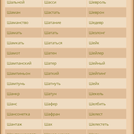
Шальной
Шасси
Шевроль
Шаман
Шастать
Шеврон
Шаманство
Шатание
Шедевр
Шамать
Шатать
Шезлонг
Шамкать
Шататься
Шейк
Шамот
Шатен
Шейлер
Шампанский
Шатер
Шейный
Шампиньон
Шаткий
Шейпинг
Шампунь
Шатнуть
Шейх
Шанкр
Шатун
Шекель
Шанс
Шафер
Шелбить
Шансонетка
Шафран
Шелест
Шантаж
Шах
Шелестеть