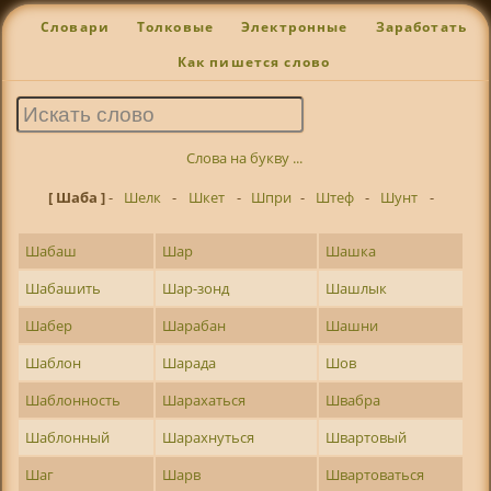
Словари
Толковые
Электронные
Заработать
Как пишется слово
Слова на букву ...
[ Шаба ]
-
Шелк
-
Шкет
-
Шпри
-
Штеф
-
Шунт
-
Шабаш
Шар
Шашка
Шабашить
Шар-зонд
Шашлык
Шабер
Шарабан
Шашни
Шаблон
Шарада
Шов
Шаблонность
Шарахаться
Швабра
Шаблонный
Шарахнуться
Швартовый
Шаг
Шарв
Швартоваться