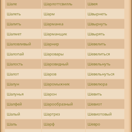
Шале
Шарлоттсвилль
Швея
Шалеть
Шарм
Швырнеть
Шалить
Шарманка
Швырнуть
Шалмет
Шарманщик
Швырять
Шаловливый
Шарнир
Шевелить
Шалопай
Шаровары
Шевелиться
Шалость
Шаровидный
Шевельнуть
Шалот
Шаров
Шевельнуться
Шалун
Шаромыжник
Шевелюра
Шалунья
Шарон
Шевить
Шалфей
Шарообразный
Шевиот
Шалый
Шартрез
Шевиотовый
Шаль
Шарф
Шевро