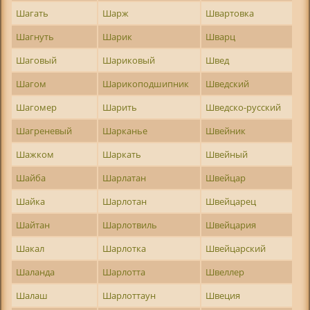
Шагать
Шарж
Швартовка
Шагнуть
Шарик
Шварц
Шаговый
Шариковый
Швед
Шагом
Шарикоподшипник
Шведский
Шагомер
Шарить
Шведско-русский
Шагреневый
Шарканье
Швейник
Шажком
Шаркать
Швейный
Шайба
Шарлатан
Швейцар
Шайка
Шарлотан
Швейцарец
Шайтан
Шарлотвиль
Швейцария
Шакал
Шарлотка
Швейцарский
Шаланда
Шарлотта
Швеллер
Шалаш
Шарлоттаун
Швеция