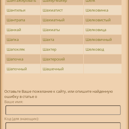
Шантажировать
Шахер-махер
Шелк
Шантильи
Шахматист
Шелковинка
Шантрапа
Шахматный
Шелковистый
Шанхай
Шахматы
Шелковица
Шапка
Шахта
Шелковичный
Шапокляк
Шахтер
Шелковод
Шапочка
Шахтерский
Шапочный
Шашечный
Оставьте Ваше пожелание к сайту, или опишите найденную
ошибку в статье о
Ваше имя:
Код (для знающих):