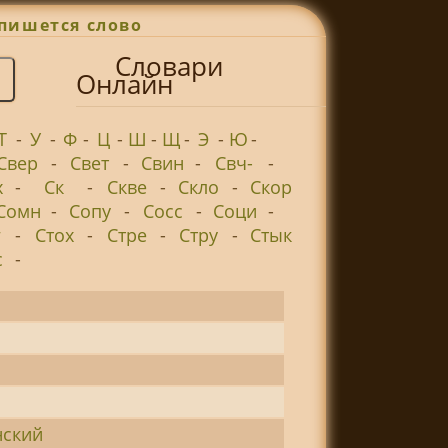
пишется слово
Словари
Онлайн
Т
-
У
-
Ф
-
Ц
-
Ш
-
Щ
-
Э
-
Ю
-
Свер
-
Свет
-
Свин
-
Свч-
-
х
-
Ск
-
Скве
-
Скло
-
Скор
Сомн
-
Сопу
-
Сосс
-
Соци
-
г
-
Стох
-
Стре
-
Стру
-
Стык
с
-
нский