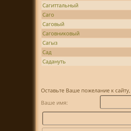
Сагиттальный
Саго
Саговый
Саговниковый
Сагыз
Сад
Садануть
Оставьте Ваше пожелание к сайту,
Ваше имя: