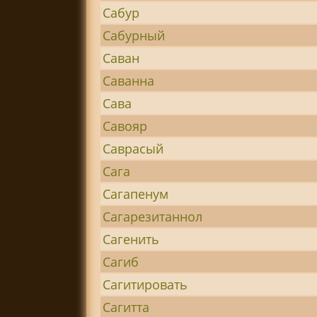
Сабур
Сабурный
Саван
Саванна
Сава
Савояр
Саврасый
Сага
Сагапенум
Сагарезитаннол
Сагенить
Сагиб
Сагитировать
Сагитта