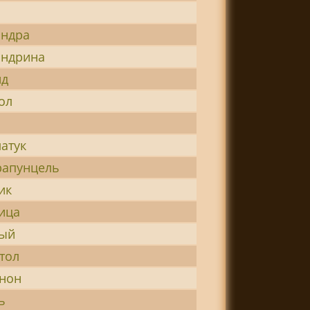
андра
андрина
ид
ол
латук
рапунцель
ик
ица
ный
тол
нон
ь