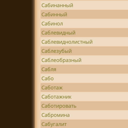
Сабинанный
Сабинный
Сабинол
Саблевидный
Саблевиднолистный
Саблезубый
Саблеобразный
Сабля
Сабо
Саботаж
Саботажник
Саботировать
Сабромина
Сабугалит