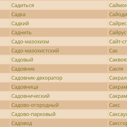
Садиться
Саймо
Садка
Сайод
Садкий
Сайрес
Саднить
Сайрус
Садо-мазохизм
Сайт-с
Садо-мазохистский
Сак
Садовый
Сакво
Садовник
Сакля
Садовник-декоратор
Сакра
Садовница
Сакра
Садовнический
Сакрам
Садово-огородный
Сакс
Садово-парковый
Саксау
Садовод
Саксго