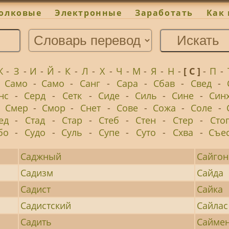
олковые
Электронные
Заработать
Как 
Ж
-
З
-
И
-
Й
-
К
-
Л
-
Х
-
Ч
-
М
-
Я
-
Н
-
[ С ]
-
П
-
-
Само
-
Само
-
Санг
-
Сара
-
Сбав
-
Свед
-
нс
-
Серд
-
Сетк
-
Сиде
-
Силь
-
Сине
-
Син
-
Смер
-
Смор
-
Снет
-
Сове
-
Сожа
-
Соле
-
ед
-
Стад
-
Стар
-
Стеб
-
Стен
-
Стер
-
Сто
бо
-
Судо
-
Суль
-
Супе
-
Суто
-
Схва
-
Съе
Саджный
Сайгон
Садизм
Сайда
Садист
Сайка
Садистский
Сайлас
Садить
Сайме