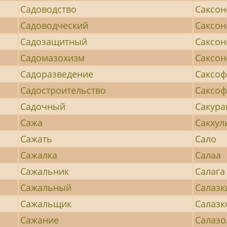
Садоводство
Саксон
Садоводческий
Саксон
Садозащитный
Саксон
Садомазохизм
Саксон
Садоразведение
Саксо
Садостроительство
Саксоф
Садочный
Сакура
Сажа
Сакху
Сажать
Сало
Сажалка
Салаа
Сажальник
Салага
Сажальный
Салазк
Сажальщик
Салаз
Сажание
Салазо