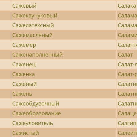
Сажевый
Салака
Сажекаучуковый
Салам
Сажелатексный
Салам
Сажемасляный
Салам
Сажемер
Салант
Саженаполненный
Салат
Саженец
Салат-
Саженка
Салат-
Саженый
Салатн
Сажень
Салатн
Сажеобдувочный
Салат
Сажеобразование
Салаце
Сажеуловитель
Салгип
Сажистый
Салеит