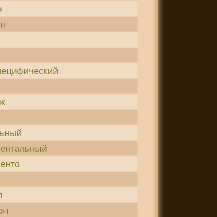
н
ин
пецифический
яж
льный
ментальный
енто
л
рн