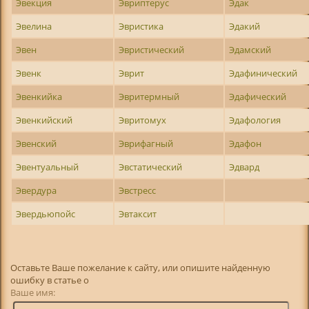
Эвекция
Эвриптерус
Эдак
Эвелина
Эвристика
Эдакий
Эвен
Эвристический
Эдамский
Эвенк
Эврит
Эдафинический
Эвенкийка
Эвритермный
Эдафический
Эвенкийский
Эвритомух
Эдафология
Эвенский
Эврифагный
Эдафон
Эвентуальный
Эвстатический
Эдвард
Эвердура
Эвстресс
Эвердьюпойс
Эвтаксит
Оставьте Ваше пожелание к сайту, или опишите найденную
ошибку в статье о
Ваше имя: