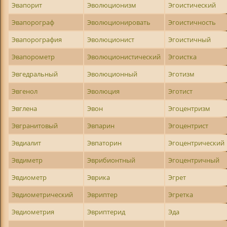
Эвапорит
Эволюционизм
Эгоистический
Эвапорограф
Эволюционировать
Эгоистичность
Эвапорография
Эволюционист
Эгоистичный
Эвапорометр
Эволюционистический
Эгоистка
Эвгедральный
Эволюционный
Эготизм
Эвгенол
Эволюция
Эготист
Эвглена
Эвон
Эгоцентризм
Эвгранитовый
Эвпарин
Эгоцентрист
Эвдиалит
Эвпаторин
Эгоцентрический
Эвдиметр
Эврибионтный
Эгоцентричный
Эвдиометр
Эврика
Эгрет
Эвдиометрический
Эвриптер
Эгретка
Эвдиометрия
Эвриптерид
Эда