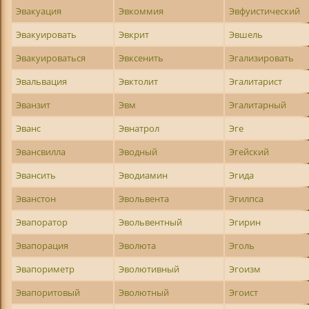
Эвакуация
Эвкоммия
Эвфуистический
Эвакуировать
Эвкрит
Эвшель
Эвакуироваться
Эвксенить
Эгализировать
Эвальвация
Эвктолит
Эгалитарист
Эванзит
Эвм
Эгалитарный
Эванс
Эвнатрол
Эге
Эвансвилла
Эводный
Эгейский
Эвансить
Эводиамин
Эгида
Эванстон
Эвольвента
Эгилпса
Эвапоратор
Эвольвентный
Эгирин
Эвапорация
Эволюта
Эголь
Эвапориметр
Эволютивный
Эгоизм
Эвапоритовый
Эволютный
Эгоист