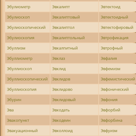
Эбулиометр
Эвкалипт
Эвтектоид
Эбулиоскоп
Эвкалиптовый
Эвтектоидный
Эбулиоскопический
Эвкалиптол
Эвтектофировый
Эбулиоскопия
Эвкалиптольный
Эвтрофикация
Эбуллизм
Эвкалпитный
Эвтрофный
Эбуллиометр
Эвклаз
Эвфалия
Эбуллиоскоп
Эвклид
Эвфемизм
Эбуллиоскопический
Эвклидов
Эвфемистический
Эбуллиоскопия
Эвклидово
Эвфонический
Эбурин
Эвклидовый
Эвфония
Эва
Эвкодать
Эвфорбий
Эвакопункт
Эвкодеин
Эвфорбина
Эвакуационный
Эвколлоид
Эвфуизм