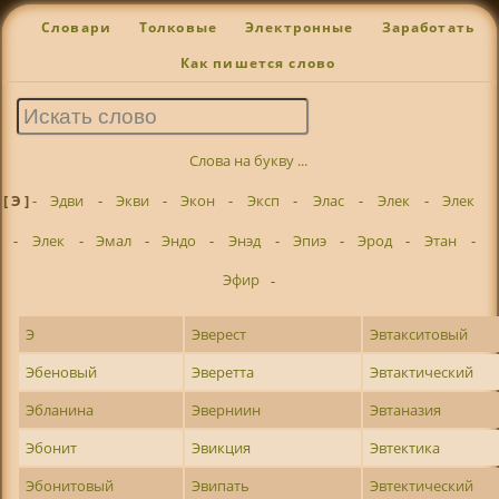
Словари
Толковые
Электронные
Заработать
Как пишется слово
Слова на букву ...
[ Э ]
-
Эдви
-
Экви
-
Экон
-
Эксп
-
Элас
-
Элек
-
Элек
-
Элек
-
Эмал
-
Эндо
-
Энэд
-
Эпиэ
-
Эрод
-
Этан
-
Эфир
-
Э
Эверест
Эвтакситовый
Эбеновый
Эверетта
Эвтактический
Эбланина
Эверниин
Эвтаназия
Эбонит
Эвикция
Эвтектика
Эбонитовый
Эвипать
Эвтектический