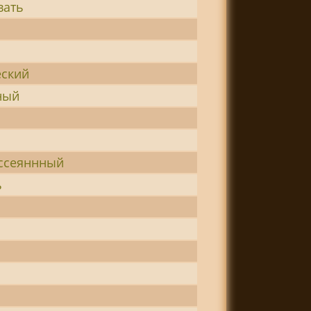
вать
еский
ный
ссеяннный
ь