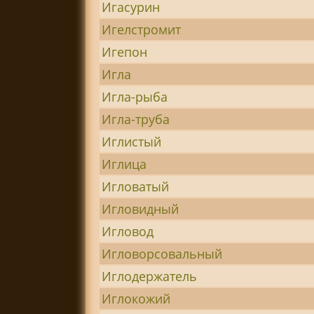
Игасурин
Игелстромит
Игепон
Игла
Игла-рыба
Игла-труба
Иглистый
Иглица
Игловатый
Игловидный
Игловод
Игловорсовальный
Иглодержатель
Иглокожий