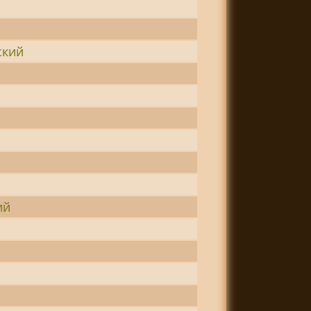
ский
ий