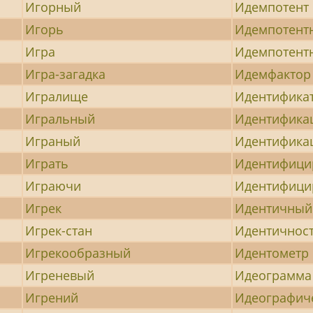
Игорный
Идемпотент
Игорь
Идемпотент
Игра
Идемпотент
Игра-загадка
Идемфактор
Игралище
Идентифика
Игральный
Идентифика
Играный
Идентифика
Играть
Идентифици
Играючи
Идентифици
Игрек
Идентичный
Игрек-стан
Идентичнос
Игрекообразный
Идентометр
Игреневый
Идеограмма
Игрений
Идеографич