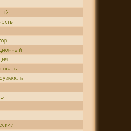
ный
ность
тор
ционный
ция
ровать
руемость
ть
еский