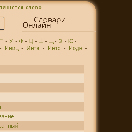
пишется слово
Словари
Онлайн
Т
-
У
-
Ф
-
Ц
-
Ш
-
Щ
-
Э
-
Ю
-
-
Иниц
-
Инта
-
Интр
-
Иодн
-
р
я
вание
ванный