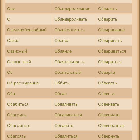
Они
Обандероливание
Обвалять
О
Обандероливать
Обварить
О-аминобензойный
Обанкротиться
Обваривание
Оазис
Обапол
Обваривать
Оазисный
Обаяние
Обвариваться
Оалластный
Обаятельность
Обвариться
Об
Обаятельный
Обварка
Об-расширение
Оббить
Обвевать
Оба
Обвал
Обвести
Обабиться
Обваливать
Обвеивать
Обагрить
Обваливаться
Обвенчать
Обагриться
Обвалить
Обвенчаться
Обагрять
Обвалиться
Обвернуть