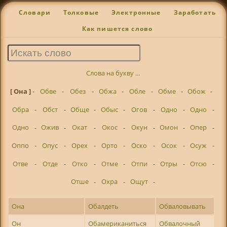
Словари
Толковые
Электронные
Заработать
Как пишется слово
Слова на букву ...
[ Она ]
-
Обве
-
Обез
-
Обжа
-
Обле
-
Обме
-
Обож
-
Обра
-
Обст
-
Обще
-
Обыс
-
Огов
-
Одно
-
Одно
-
Одно
-
Ожив
-
Окат
-
Окос
-
Окун
-
Омон
-
Опер
-
Оппо
-
Опус
-
Орех
-
Орто
-
Оско
-
Осок
-
Осуж
-
Отве
-
Отде
-
Отко
-
Отме
-
Отпи
-
Отры
-
Отсю
-
Отше
-
Охра
-
Ощут
-
Она
Обалдеть
Обваловывать
Он
Обамериканиться
Обвалочный