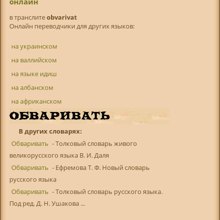
онлайн
в транслитe
obvarivat
Онлайн переводчики для других языков:
на украинском
на валлийском
на языке идиш
на албанском
на африканском
В других словарях:
Обваривать
- Толковый словарь живого
великорусского языка В. И. Даля
Обваривать
- Ефремова Т. Ф. Новый словарь
русского языка
Обваривать
- Толковый словарь русского языка.
Под ред. Д. Н. Ушакова ...