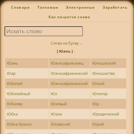
Словари
Толковые
Электронные
Заработать
Как пишется слово
Слова на букву ...
[ Юань ]
-
Юань
Южноафриканец
Юношеский
Юар
Южноафриканксий
Юношество
Юбилей
Южноафриканский
Юный
Юбилейный
Юз
Юпитер
Юбиляр
Юзовый
Юр
Юбка
Юзом
Юридический
Юбка-брюки
Юкавский
Юрий