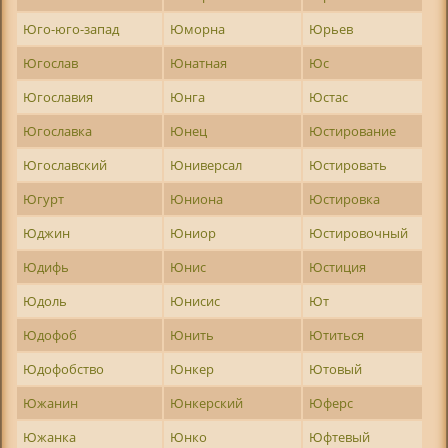
Юго-юго-запад
Юморна
Юрьев
Югослав
Юнатная
Юс
Югославия
Юнга
Юстас
Югославка
Юнец
Юстирование
Югославский
Юниверсал
Юстировать
Югурт
Юниона
Юстировка
Юджин
Юниор
Юстировочный
Юдифь
Юнис
Юстиция
Юдоль
Юнисис
Ют
Юдофоб
Юнить
Ютиться
Юдофобство
Юнкер
Ютовый
Южанин
Юнкерский
Юферс
Южанка
Юнко
Юфтевый