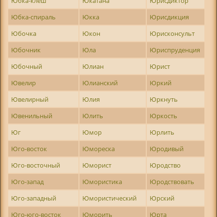
Юбка-клеш
Юкатана
Юрисдиктор
Юбка-спираль
Юкка
Юрисдикция
Юбочка
Юкон
Юрисконсульт
Юбочник
Юла
Юриспруденция
Юбочный
Юлиан
Юрист
Ювелир
Юлианский
Юркий
Ювелирный
Юлия
Юркнуть
Ювенильный
Юлить
Юркость
Юг
Юмор
Юрлить
Юго-восток
Юмореска
Юродивый
Юго-восточный
Юморист
Юродство
Юго-запад
Юмористика
Юродствовать
Юго-западный
Юмористический
Юрский
Юго-юго-восток
Юморить
Юрта