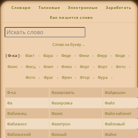
Словари
Толковые
Электронные
Заработать
Как пишется слово
Слова на букву ...
[ Ф-ка ]
-
Факт
-
Фара
-
Феде
-
Фени
-
Ферр
-
Фиде
-
Фило
-
Фисц
-
Флеп
-
Флюк
-
Форг
-
Форт
-
Фото
-
Фото
-
Фраг
-
Френ
-
Фтор
-
Фура
-
Ф-ка
Фазировать
Файдешин
Фа
Фазировка
Файл
Фабианец
Фазис
Файл-кабинет
Фабианол
Фазитрон
Файловый
Фабианский
Фазный
Файнс