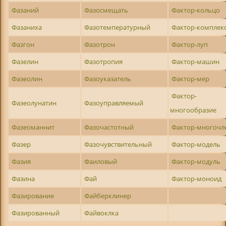
Фазаний
Фазосмещать
Фактор-кольцо
Фазаниха
Фазотемпературный
Фактор-комплек
Фазгон
Фазотрон
Фактор-луп
Фазелин
Фазотропия
Фактор-машин
Фазеолин
Фазоуказатель
Фактор-мер
Фактор-
Фазеолунатин
Фазоуправляемый
многообразие
Фазеоманнит
Фазочастотный
Фактор-многочл
Фазер
Фазочувствительный
Фактор-модель
Фазия
Фаиловый
Фактор-модуль
Фазина
Фай
Фактор-моноид
Фазирование
Файберклинер
Фазированный
Файвоклка