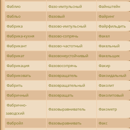
Фаблио
Фазо-импульсный
Файнштейн
Фабльо
Фазовый
Файринг
Фабрика
Фазово-импульсный
Файрфильдить
Фабрика-кухня
Фазово-сопрячь
Факел
Фабрикант
Фазово-частотный
Факельный
Фабрикат
Фазовонеустойчивый
Факельщик
Фабрикация
Фазовосопрячь
Факир
Фабриковать
Фазовращатель
Факоидальный
Фабрить
Фазовращательный
Факолит
Фабричный
Фазовращать
Факолитовый
Фабрично-
Фазовыравниватель
Факометр
заводский
Фабройл
Фазовыравнивать
Факс