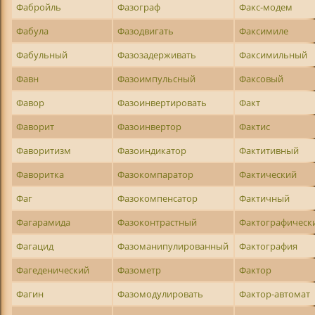
Фабройль
Фазограф
Факс-модем
Фабула
Фазодвигать
Факсимиле
Фабульный
Фазозадерживать
Факсимильный
Фавн
Фазоимпульсный
Факсовый
Фавор
Фазоинвертировать
Факт
Фаворит
Фазоинвертор
Фактис
Фаворитизм
Фазоиндикатор
Фактитивный
Фаворитка
Фазокомпаратор
Фактический
Фаг
Фазокомпенсатор
Фактичный
Фагарамида
Фазоконтрастный
Фактографическ
Фагацид
Фазоманипулированный
Фактография
Фагеденический
Фазометр
Фактор
Фагин
Фазомодулировать
Фактор-автомат