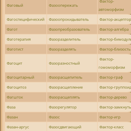
Фактор-
Фаговый
Фазоопережать
автоморфизм
Фагоспецифический
Фазоопрокидыватель
Фактор-акцепто
Фагот
Фазопреобразователь
Фактор-алгебра
Фаготерапия
Фазоразделитель
Фактор-бимодул
Фаготист
Фазоразделять
Фактор-близость
Фактор-
Фагоцит
Фазоразностный
гомоморфизм
Фагоцитарный
Фазорасщепитель
Фактор-граф
Фагоцитоз
Фазорасщепление
Фактор-группои
Фагшток
Фазорасщеплять
Фактор-дерево
Фаза
Фазорегулятор
Фактор-замкнут
Фазан
Фазос
Фактор-игр
Фазан-аргус
Фазосдвигающий
Фактор-класс