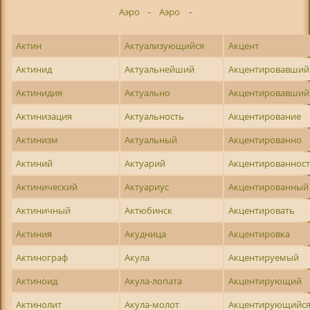
Аэро
-
Аэро
-
Актин
Актуализующийся
Акцент
Актинид
Актуальнейший
Акцентировавший
Актинидия
Актуально
Акцентировавший
Актинизация
Актуальность
Акцентирование
Актинизм
Актуальный
Акцентированно
Актиний
Актуарий
Акцентированнос
Актинический
Актуариус
Акцентированный
Актиничный
Актюбинск
Акцентировать
Актиния
Акудница
Акцентировка
Актинограф
Акула
Акцентируемый
Актиноид
Акула-лопата
Акцентирующий
Актинолит
Акула-молот
Акцентирующийс