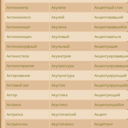
Актинометр
Акулеле
Акцентный стих
Актиномикоз
Акулий
Акцентовавший
Актиномицет
Акулина
Акцентовавшийся
Актиномицин
Акуловый
Акцентоваться
Актиноморфный
Акульный
Акцентуация
Актиностела
Акуметрия
Акцентуировавши
Актинотерапия
Акупрессура
Акцентуировавши
Актирование
Акупунктура
Акцентуирующий
Актовый зал
Акустик
Акцентуирующий
Актор
Акустика
Акцентующий
Актриса
Акустико
Акцентующийся
Актриска
Акустический
Акцепт
Актрисочка
Акустическо
Акцептант