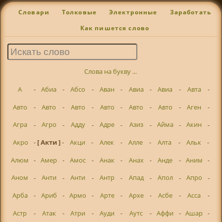
Словари
Толковые
Электронные
Заработать
Как пишется слово
Слова на букву ...
А
-
Абиа
-
Абсо
-
Аван
-
Авиа
-
Авиа
-
Авта
-
Авто
-
Авто
-
Авто
-
Авто
-
Авто
-
Авто
-
Аген
-
Агра
-
Агро
-
Адду
-
Адре
-
Азиз
-
Айма
-
Акин
-
Акро
-
[ Акти ]
-
Акци
-
Алек
-
Алле
-
Алта
-
Альк
-
Алюм
-
Амер
-
Амос
-
Анак
-
Анах
-
Анде
-
Аним
-
Аном
-
Анти
-
Анти
-
Антр
-
Апад
-
Апол
-
Апро
-
Арба
-
Ариб
-
Армо
-
Арте
-
Архе
-
Асбе
-
Асса
-
Астр
-
Атак
-
Атри
-
Ауди
-
Аутс
-
Аффи
-
Ашар
-