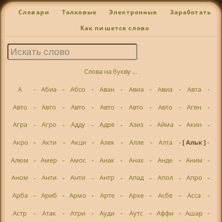
Словари
Толковые
Электронные
Заработать
Как пишется слово
Слова на букву ...
А
-
Абиа
-
Абсо
-
Аван
-
Авиа
-
Авиа
-
Авта
-
Авто
-
Авто
-
Авто
-
Авто
-
Авто
-
Авто
-
Аген
-
Агра
-
Агро
-
Адду
-
Адре
-
Азиз
-
Айма
-
Акин
-
Акро
-
Акти
-
Акци
-
Алек
-
Алле
-
Алта
-
[ Альк ]
-
Алюм
-
Амер
-
Амос
-
Анак
-
Анах
-
Анде
-
Аним
-
Аном
-
Анти
-
Анти
-
Антр
-
Апад
-
Апол
-
Апро
-
Арба
-
Ариб
-
Армо
-
Арте
-
Архе
-
Асбе
-
Асса
-
Астр
-
Атак
-
Атри
-
Ауди
-
Аутс
-
Аффи
-
Ашар
-