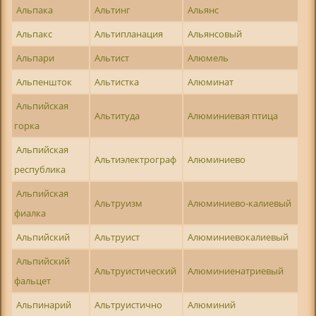
Альпака
Альтинг
Альянс
Альпакс
Альтипланация
Альянсовый
Альпари
Альтист
Алюмель
Альпеншток
Альтистка
Алюминат
Альпийская
Альтитуда
Алюминиевая птица
горка
Альпийская
Альтиэлектрограф
Алюминиево
республика
Альпийская
Альтруизм
Алюминиево-калиевый
фиалка
Альпийский
Альтруист
Алюминиевокалиевый
Альпийский
Альтруистический
Алюминиенатриевый
фальцет
Альпинарий
Альтруистично
Алюминий