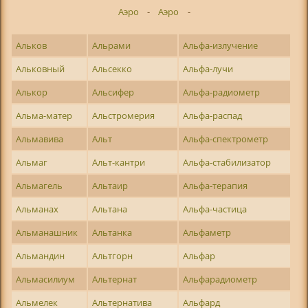
Аэро
-
Аэро
-
Альков
Альрами
Альфа-излучение
Альковный
Альсекко
Альфа-лучи
Алькор
Альсифер
Альфа-радиометр
Альма-матер
Альстромерия
Альфа-распад
Альмавива
Альт
Альфа-спектрометр
Альмаг
Альт-кантри
Альфа-стабилизатор
Альмагель
Альтаир
Альфа-терапия
Альманах
Альтана
Альфа-частица
Альманашник
Альтанка
Альфаметр
Альмандин
Альтгорн
Альфар
Альмасилиум
Альтернат
Альфарадиометр
Альмелек
Альтернатива
Альфард