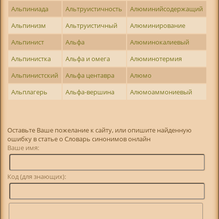
Альпиниада
Альтруистичность
Алюминийсодержащий
Альпинизм
Альтруистичный
Алюминирование
Альпинист
Альфа
Алюминокалиевый
Альпинистка
Альфа и омега
Алюминотермия
Альпинистский
Альфа центавра
Алюмо
Альплагерь
Альфа-вершина
Алюмоаммониевый
Оставьте Ваше пожелание к сайту, или опишите найденную
ошибку в статье о Словарь синонимов онлайн
Ваше имя:
Код (для знающих):