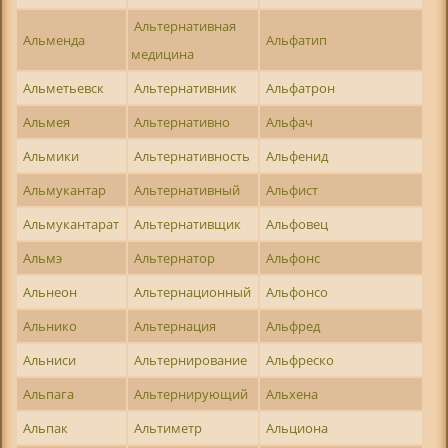
Альтернативная
Альменда
Альфатип
медицина
Альметьевск
Альтернативник
Альфатрон
Альмея
Альтернативно
Альфач
Альмики
Альтернативность
Альфенид
Альмукантар
Альтернативный
Альфист
Альмукантарат
Альтернативщик
Альфовец
Альмэ
Альтернатор
Альфонс
Альнеон
Альтернационный
Альфонсо
Альнико
Альтернация
Альфред
Альниси
Альтернирование
Альфреско
Альпага
Альтернирующий
Альхена
Альпак
Альтиметр
Альциона