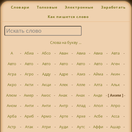
Словари
Толковые
Электронные
Заработать
Как пишется слово
Слова на букву ...
А
-
Абиа
-
Абсо
-
Аван
-
Авиа
-
Авиа
-
Авта
-
Авто
-
Авто
-
Авто
-
Авто
-
Авто
-
Авто
-
Аген
-
Агра
-
Агро
-
Адду
-
Адре
-
Азиз
-
Айма
-
Акин
-
Акро
-
Акти
-
Акци
-
Алек
-
Алле
-
Алта
-
Альк
-
Алюм
-
Амер
-
Амос
-
Анак
-
Анах
-
Анде
-
[ Аним ]
-
Аном
-
Анти
-
Анти
-
Антр
-
Апад
-
Апол
-
Апро
-
Арба
-
Ариб
-
Армо
-
Арте
-
Архе
-
Асбе
-
Асса
-
Астр
-
Атак
-
Атри
-
Ауди
-
Аутс
-
Аффи
-
Ашар
-