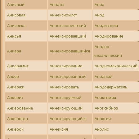
Анисный
Аннаты
Аноа
Анисовая
Аннексионист
Анод
Анисовка
Аннексионистский
Анодизация
Анисья
Аннексировавший
Анодирование
Анодно-
Анкара
Аннексировавшийся
механический
Анкарамит
Аннексирование
Анодномеханический
Анкер
Аннексированный
Анодный
Анкераж
Аннексировать
Анододержатель
Анкерит
Аннексируемый
Аноксемия
Анкерование
Аннексирующий
Аноксибиоз
Анкеровка
Аннексирующийся
Аноксия
Анкерок
Аннексия
Анолис